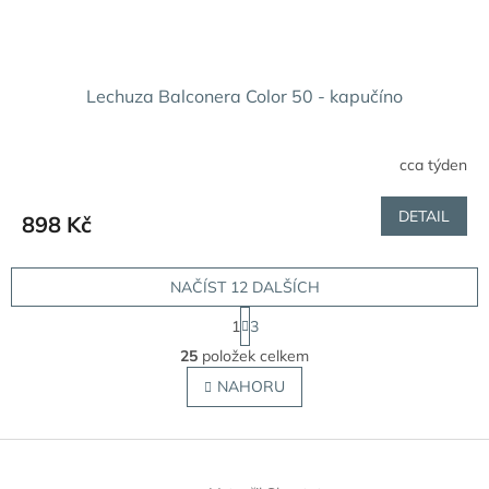
Lechuza Balconera Color 50 - kapučíno
cca týden
DETAIL
898 Kč
NAČÍST 12 DALŠÍCH
S
1
3
t
O
r
25
položek celkem
v
á
l
NAHORU
n
á
k
o
d
v
Z
a
á
c
á
n