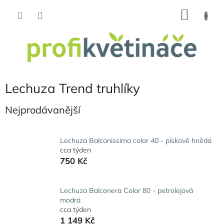
Přejít
NÁKU
na
obsah
KOŠÍK
Lechuza Trend truhlíky
Nejprodávanější
Lechuza Balconissima color 40 - pískově hnědá
cca týden
750 Kč
Lechuza Balconera Color 80 - petrolejová
modrá
cca týden
1 149 Kč