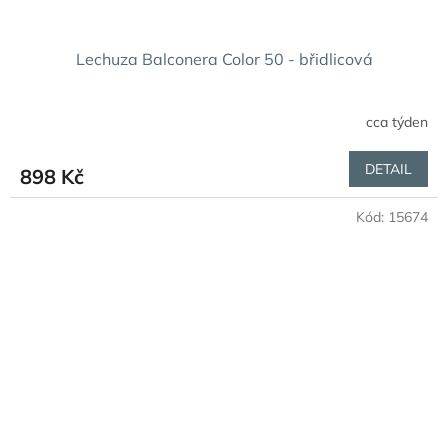
Lechuza Balconera Color 50 - břidlicová
cca týden
DETAIL
898 Kč
Kód:
15674