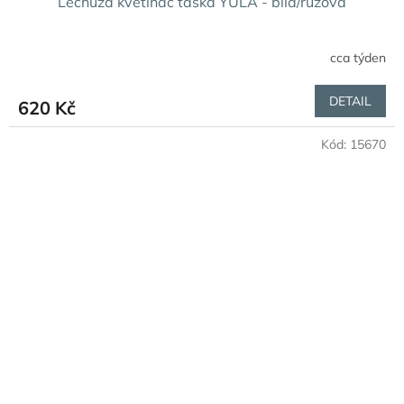
Lechuza květináč taška YULA - bílá/růžová
cca týden
DETAIL
620 Kč
Kód:
15670