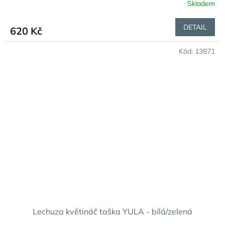
Skladem
DETAIL
620 Kč
Kód:
13871
Lechuza květináč taška YULA - bílá/zelená