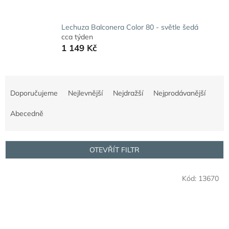
Lechuza Balconera Color 80 - světle šedá
cca týden
1 149 Kč
Ř
a
Doporučujeme
Nejlevnější
Nejdražší
Nejprodávanější
z
e
Abecedně
n
í
p
OTEVŘÍT FILTR
r
o
V
Kód:
13670
d
ý
u
p
k
i
t
s
ů