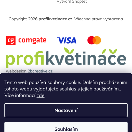
í
Vytvořil Shoptet
p
í
p
a
r
t
v
Copyright 2026
profikvetinace.cz
. Všechna práva vyhrazena.
í
k
y
v
ý
p
i
s
u
webdesign
2bcreative.cz
Projekt reg.číslo: 0380000850 byl financován evropskou unií.
Tento web používá soubory cookie. Dalším procházením
tohoto webu vyjadřujete souhlas s jejich používáním..
Více informací
zde
.
Nastavení
Souhlasím