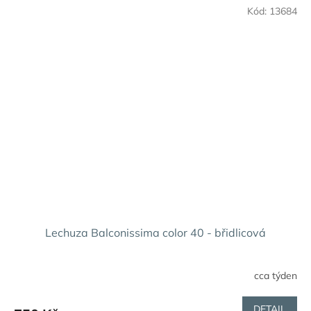
Kód:
13684
Lechuza Balconissima color 40 - břidlicová
cca týden
DETAIL