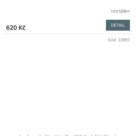
cca týden
DETAIL
620 Kč
Kód:
13891