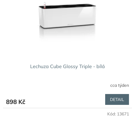
p
r
o
d
u
k
t
ů
Lechuza Cube Glossy Triple - bílá
cca týden
DETAIL
898 Kč
Kód:
13671