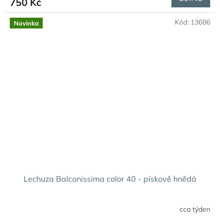
750 Kč
Kód:
13686
Novinka
Lechuza Balconissima color 40 - pískově hnědá
cca týden