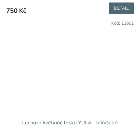
DETAIL
750 Kč
Kód:
13861
Lechuza květináč taška YULA - bílá/šedá