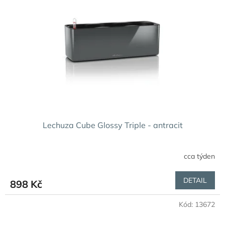
Lechuza Cube Glossy Triple - antracit
cca týden
Průměrné
hodnocení
produktu
DETAIL
898 Kč
je
2,7
Kód:
13672
z
5
hvězdiček.