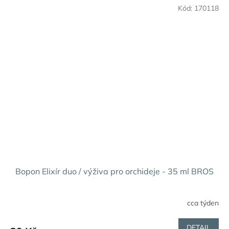
Kód:
170118
Bopon Elixír duo / výživa pro orchideje - 35 ml BROS
cca týden
Průměrné
hodnocení
produktu
DETAIL