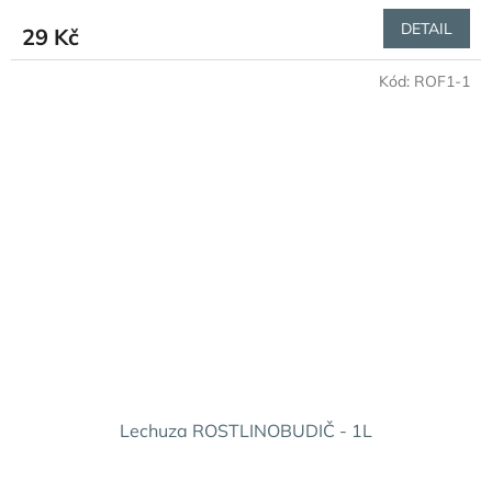
produktu
DETAIL
29 Kč
je
2,8
Kód:
ROF1-1
z
5
hvězdiček.
Lechuza ROSTLINOBUDIČ - 1L