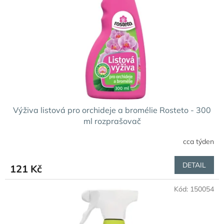
p
r
o
d
u
k
t
ů
Výživa listová pro orchideje a bromélie Rosteto - 300
ml rozprašovač
cca týden
DETAIL
121 Kč
Kód:
150054