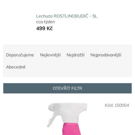
Lechuza ROSTLINOBUDIČ - 5L
cca týden
499 Kč
Ř
a
Doporučujeme
Nejlevnější
Nejdražší
Nejprodávanější
z
e
Abecedně
n
í
p
OTEVŘÍT FILTR
r
o
V
Kód:
150004
d
ý
u
p
k
i
t
s
ů