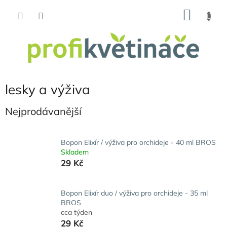
Přejít
NÁKU
na
obsah
KOŠÍK
lesky a výživa
Nejprodávanější
Bopon Elixír / výživa pro orchideje - 40 ml BROS
Skladem
29 Kč
Bopon Elixír duo / výživa pro orchideje - 35 ml
BROS
cca týden
29 Kč