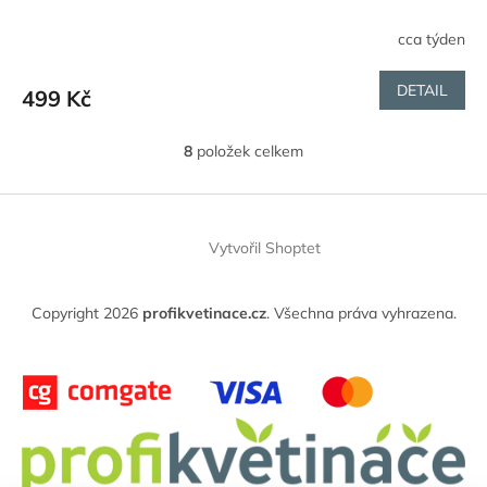
cca týden
DETAIL
499 Kč
8
položek celkem
O
v
l
Z
á
á
d
Vytvořil Shoptet
p
a
a
c
t
í
Copyright 2026
profikvetinace.cz
. Všechna práva vyhrazena.
í
p
r
v
k
y
v
ý
p