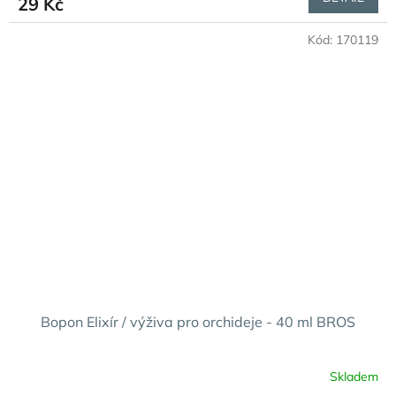
29 Kč
je
3,2
Kód:
170119
z
5
hvězdiček.
Bopon Elixír / výživa pro orchideje - 40 ml BROS
Skladem
Průměrné
hodnocení