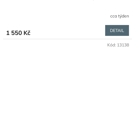
cca týden
DETAIL
1 550 Kč
Kód:
13138