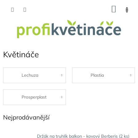
Přejít
NÁKU
na
obsah
KOŠÍK
Květináče
Lechuza
Plastia
Prosperplast
Nejprodávanější
Držák na truhlík balkon - kovový Berberis (2 ks)