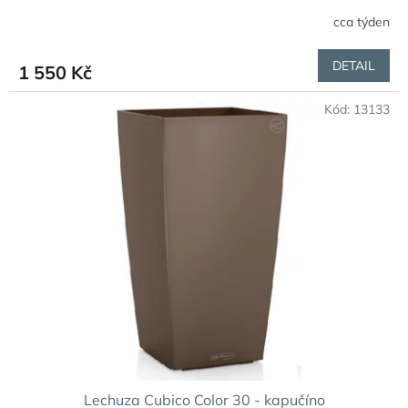
cca týden
Průměrné
hodnocení
produktu
DETAIL
1 550 Kč
je
3,2
Kód:
13133
z
5
hvězdiček.
Lechuza Cubico Color 30 - kapučíno