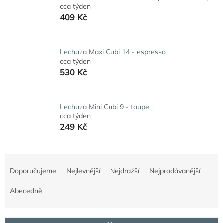
cca týden
409 Kč
Lechuza Maxi Cubi 14 - espresso
cca týden
530 Kč
Lechuza Mini Cubi 9 - taupe
cca týden
249 Kč
Ř
a
Doporučujeme
Nejlevnější
Nejdražší
Nejprodávanější
z
e
Abecedně
n
í