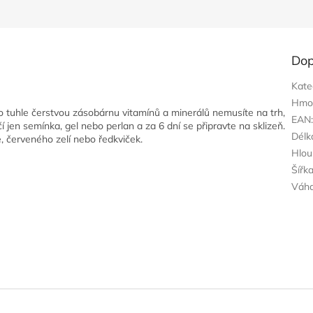
Dop
Kate
Hmo
o tuhle čerstvou zásobárnu vitamínů a minerálů nemusíte na trh,
EAN
í jen semínka, gel nebo perlan a za 6 dní se připravte na sklizeň.
Délk
e, červeného zelí nebo ředkviček.
Hlou
Šířk
Váh