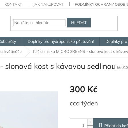
KONTAKT
JAK NAKUPOVAT
PODMÍNKY OCHRANY OSOBN
HLEDAT
Substráty
Doplňky pro hydroponické pěstování
Doplňky pro
í květináče
Klíčící miska MICROGREENS - slonová kost s kávov
 slonová kost s kávovou sedlinou
5601
300 Kč
Měrná
cca týden
cena:
Přidat do koš