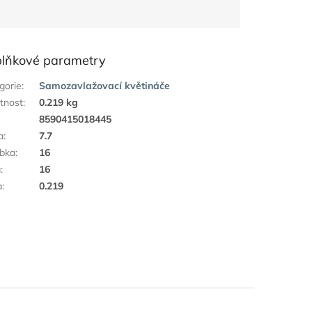
lňkové parametry
gorie
:
Samozavlažovací květináče
tnost
:
0.219 kg
:
8590415018445
a
:
7.7
bka
:
16
a
:
16
a
:
0.219