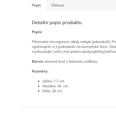
Popis
Diskuze
Detailní popis produktu
Popis:
Pěstování microgreens nikdy nebylo jednodušší. Pr
vypěstujete si ji jednoduše na kuchyňské lince. Stač
Vyzkoušejte svěží chuť jetele,rukoly,vojtěšky,hořčic
Barva:
slonová kost s kávovou sedlinou
Rozměry:
výška: 7,7 cm
hloubka: 16 cm
šírka: 16 cm
Z
á