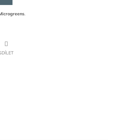
 Microgreens
.
SDÍLET