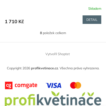
Skladem
DETAIL
1 710 Kč
8
položek celkem
O
v
l
Z
á
á
d
Vytvořil Shoptet
p
a
a
c
t
í
Copyright 2026
profikvetinace.cz
. Všechna práva vyhrazena.
í
p
r
v
k
y
v
ý
p