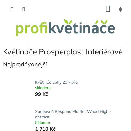
Přejít
NÁKU
na
obsah
KOŠÍK
Květináče Prosperplast Interiérové
Nejprodávanější
Květináč Lofly 20 - bílá
skladem
99 Kč
Sadbovač Respana Planter Wood High -
antracit
Skladem
1 710 Kč