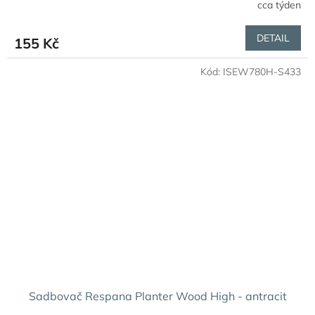
cca týden
DETAIL
155 Kč
Kód:
ISEW780H-S433
Sadbovač Respana Planter Wood High - antracit