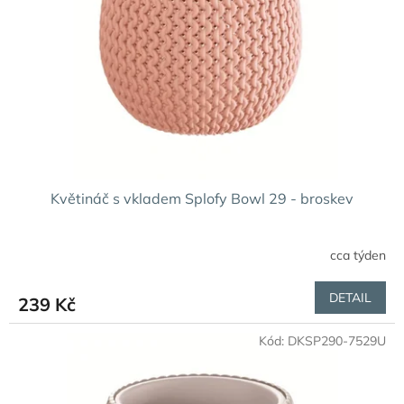
p
r
o
d
u
k
t
ů
Květináč s vkladem Splofy Bowl 29 - broskev
cca týden
DETAIL
239 Kč
Kód:
DKSP290-7529U