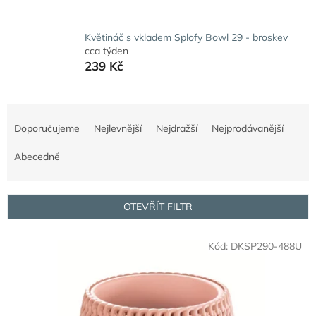
Květináč s vkladem Splofy Bowl 29 - broskev
cca týden
239 Kč
Ř
a
Doporučujeme
Nejlevnější
Nejdražší
Nejprodávanější
z
e
Abecedně
n
í
p
OTEVŘÍT FILTR
r
o
V
Kód:
DKSP290-488U
d
ý
u
p
k
i
t
s
ů