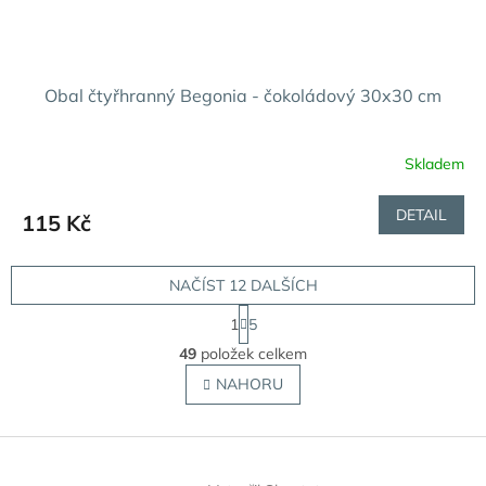
Obal čtyřhranný Begonia - čokoládový 30x30 cm
Skladem
DETAIL
115 Kč
NAČÍST 12 DALŠÍCH
S
1
5
t
O
r
49
položek celkem
v
á
l
NAHORU
n
á
k
o
d
v
Z
a
á
c
á
n