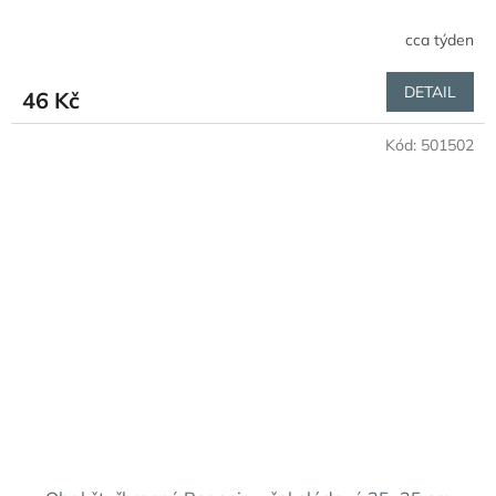
cca týden
DETAIL
46 Kč
Kód:
501502