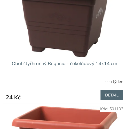
p
r
o
d
u
k
t
ů
Obal čtyřhranný Begonia - čokoládový 14x14 cm
cca týden
DETAIL
24 Kč
Kód:
501103