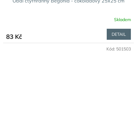
Obal čtyřhranný Begonia - čokoládový 25x25 cm
Skladem
DETAIL
83 Kč
Kód:
501503