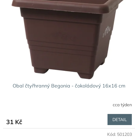
Obal čtyřhranný Begonia - čokoládový 16x16 cm
cca týden
DETAIL
31 Kč
Kód:
501203