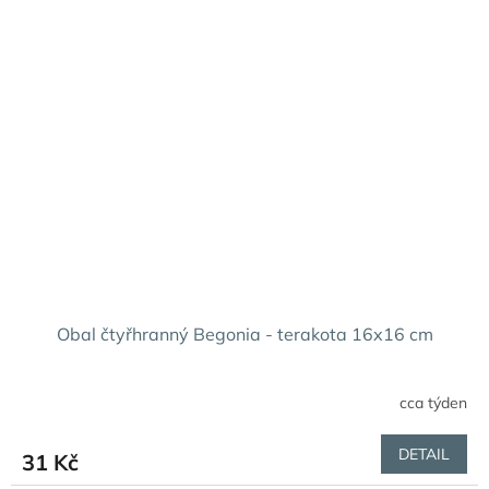
Obal čtyřhranný Begonia - terakota 16x16 cm
cca týden
DETAIL
31 Kč