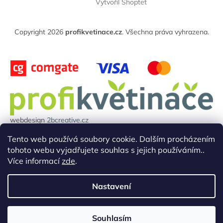
í
Vytvořil Shoptet
p
í
p
a
r
t
v
Copyright 2026
profikvetinace.cz
. Všechna práva vyhrazena.
í
k
y
v
ý
p
i
s
u
webdesign
2bcreative.cz
Projekt reg.číslo: 0380000850 byl financován evropskou unií.
Tento web používá soubory cookie. Dalším procházením
tohoto webu vyjadřujete souhlas s jejich používáním..
Více informací
zde
.
Nastavení
Souhlasím