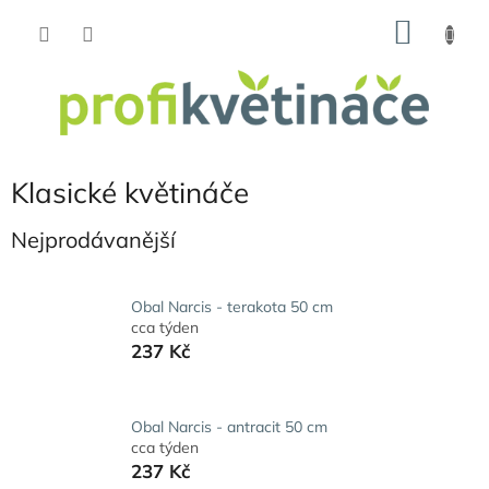
Přejít
NÁKU
na
obsah
KOŠÍK
Klasické květináče
Nejprodávanější
Obal Narcis - terakota 50 cm
cca týden
237 Kč
Obal Narcis - antracit 50 cm
cca týden
237 Kč