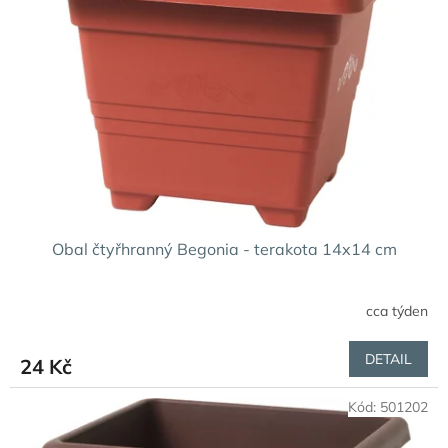
Obal čtyřhranný Begonia - terakota 14x14 cm
cca týden
Průměrné
hodnocení
produktu
DETAIL
24 Kč
je
3,0
Kód:
501202
z
5
hvězdiček.