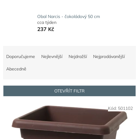
Obal Narcis - čokoládový 50 cm
cca týden
237 Kč
Ř
a
Doporučujeme
Nejlevnější
Nejdražší
Nejprodávanější
z
e
Abecedně
n
í
p
OTEVŘÍT FILTR
r
o
V
Kód:
501102
d
ý
u
p
k
i
t
s
ů