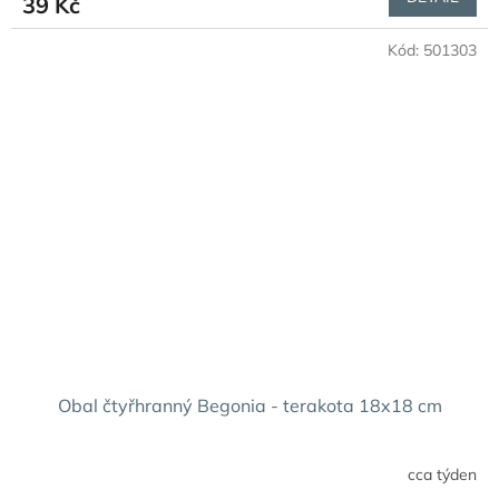
39 Kč
Kód:
501303
Obal čtyřhranný Begonia - terakota 18x18 cm
cca týden