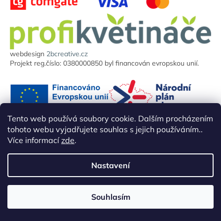
webdesign
2bcreative.cz
Projekt reg.číslo: 0380000850 byl financován evropskou unií.
Tento web používá soubory cookie. Dalším procházením
tohoto webu vyjadřujete souhlas s jejich používáním..
Více informací
zde
.
Doprava zdarma nad 5000 Kč vč. DPH
Nastavení
730 878 878
Souhlasím