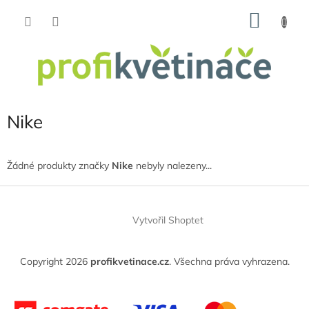
Přejít
NÁKU
na
obsah
KOŠÍK
Nike
Žádné produkty značky
Nike
nebyly nalezeny...
Z
á
Vytvořil Shoptet
p
a
t
Copyright 2026
profikvetinace.cz
. Všechna práva vyhrazena.
í