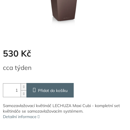
530 Kč
Měrná
cca týden
cena:
Přidat do košíku
Samozavlažovací květináč LECHUZA Maxi Cubi - kompletní set
květináče se samozavlažovacím systémem.
Detailní informace