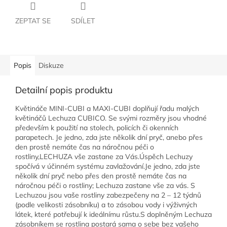
ZEPTAT SE
SDÍLET
Popis
Diskuze
Detailní popis produktu
Květináče MINI-CUBI a MAXI-CUBI doplňují řadu malých
květináčů Lechuza CUBICO. Se svými rozměry jsou vhodné
především k použití na stolech, policích či okenních
parapetech. Je jedno, zda jste několik dní pryč, anebo přes
den prostě nemáte čas na náročnou péči o
rostliny,LECHUZA vše zastane za Vás.Úspěch Lechuzy
spočívá v účinném systému zavlažování.Je jedno, zda jste
několik dní pryč nebo přes den prostě nemáte čas na
náročnou péči o rostliny; Lechuza zastane vše za vás. S
Lechuzou jsou vaše rostliny zabezpečeny na 2 – 12 týdnů
(podle velikosti zásobníku) a to zásobou vody i výživných
látek, které potřebují k ideálnímu růstu.S doplněným Lechuza
zásobníkem se rostlina postará sama o sebe bez vašeho