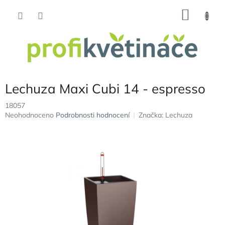
Přejít
NÁKU
na
obsah
KOŠÍK
Lechuza Maxi Cubi 14 - espresso
18057
Průměrné
Neohodnoceno
Podrobnosti hodnocení
Značka:
Lechuza
hodnocení
produktu
je
0,0
z
5
hvězdiček.