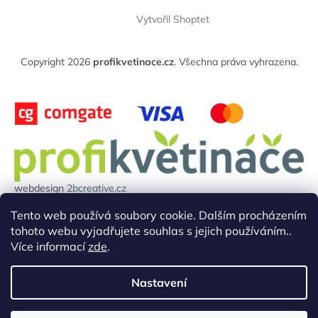
á
Vytvořil Shoptet
p
a
t
Copyright 2026
profikvetinace.cz
. Všechna práva vyhrazena.
í
webdesign
2bcreative.cz
Projekt reg.číslo: 0380000850 byl financován evropskou unií.
Tento web používá soubory cookie. Dalším procházením
tohoto webu vyjadřujete souhlas s jejich používáním..
Více informací
zde
.
Nastavení