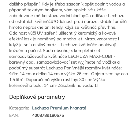
dalšího přispění. Kdy je třeba zásobník opět doplnit vodou a
případně tekutým hnojivem, vám spolehlivě ukáže
zabudované měrka stavu vodní hladiny.Co odlišuje Lechuzu
od ostatních květináčů?Odolnost proti nárazu: stabilní umělá
hmota nepraskne ani tehdy, když se květináč převrhne.
Odolnost vůči UV záření: ušlechtilý keramický a kovově
efektní lesk je neměnný po mnoho let. Mrazuvzdornost: i
když je sníh a silný mráz – Lechuza květináče odolávají
každému počasí. Sada obsahuje: kompletní set
samozavlažovacího květináče LECHUZA MAXI-CUBI -
barevný obal, samozavlažovací set (vyjímatelná vložka) a
podpůrný substrát Lechuza Pon.Vnější rozměry květináče:
šířka 14 cm x délka 14 cm x výška 26 cm.· Objem zeminy: cca
1,5 litrů· Doporučená výška rostliny: 30 cm· Výška
kořenového balu: 14 cm· Zásobník na vodu: 1l
Doplňkové parametry
Kategorie
:
Lechuza Premium hranaté
EAN
:
4008789180575
Z