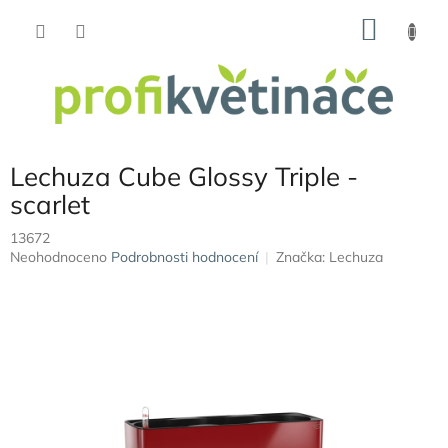
Přejít
NÁKU
na
obsah
KOŠÍK
Lechuza Cube Glossy Triple -
scarlet
13672
Průměrné
Neohodnoceno
Podrobnosti hodnocení
Značka:
Lechuza
hodnocení
produktu
je
0,0
z
5
hvězdiček.