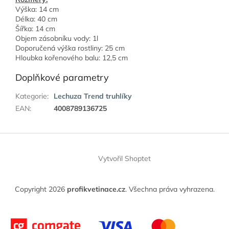
Výška: 14 cm
Délka: 40 cm
Šířka: 14 cm
Objem zásobníku vody: 1l
Doporučená výška rostliny: 25 cm
Hloubka kořenového balu: 12,5 cm
Doplňkové parametry
Kategorie
:
Lechuza Trend truhlíky
EAN
:
4008789136725
Z
á
Vytvořil Shoptet
p
a
t
Copyright 2026
profikvetinace.cz
. Všechna práva vyhrazena.
í