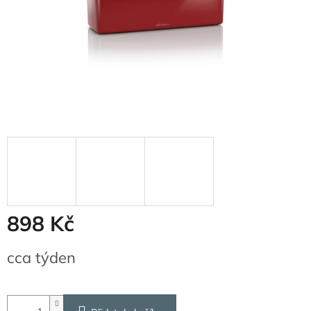
898 Kč
Měrná
cca týden
cena: