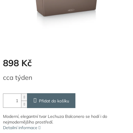
898 Kč
Měrná
cca týden
cena:
Přidat do košíku
Moderní, elegantní tvar Lechuza Balconero se hodí i do
nejmodernějšího prostředí.
Detailní informace