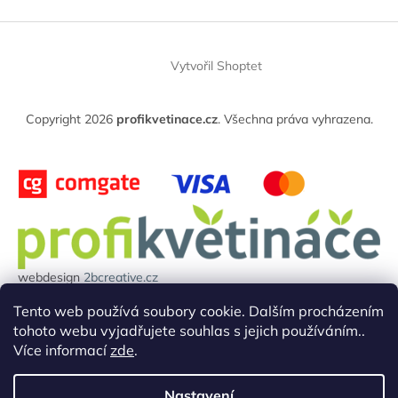
Z
á
Vytvořil Shoptet
p
a
t
Copyright 2026
profikvetinace.cz
. Všechna práva vyhrazena.
í
webdesign
2bcreative.cz
Projekt reg.číslo: 0380000850 byl financován evropskou unií.
Tento web používá soubory cookie. Dalším procházením
tohoto webu vyjadřujete souhlas s jejich používáním..
Více informací
zde
.
Nastavení