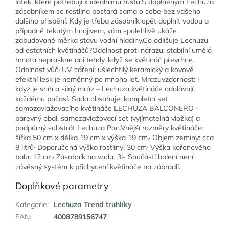
látek, které potřebují k ideálnímu růstu.S doplněným Lechuza
zásobníkem se rostlina postará sama o sebe bez vašeho
dalšího přispění. Kdy je třeba zásobník opět doplnit vodou a
případně tekutým hnojivem, vám spolehlivě ukáže
zabudované měrka stavu vodní hladiny.Co odlišuje Lechuzu
od ostatních květináčů?Odolnost proti nárazu: stabilní umělá
hmota nepraskne ani tehdy, když se květináč převrhne.
Odolnost vůči UV záření: ušlechtilý keramický a kovově
efektní lesk je neměnný po mnoho let. Mrazuvzdornost: i
když je sníh a silný mráz – Lechuza květináče odolávají
každému počasí. Sada obsahuje: kompletní set
samozavlažovacího květináče LECHUZA BALCONERO -
barevný obal, samozavlažovací set (vyjímatelná vložka) a
podpůrný substrát Lechuza Pon.Vnější rozměry květináče:
šířka 50 cm x délka 19 cm x výška 19 cm.· Objem zeminy: cca
8 litrů· Doporučená výška rostliny: 30 cm· Výška kořenového
balu: 12 cm· Zásobník na vodu: 3l- Součástí balení není
závěsný systém k přichycení květináče na zábradlí.
Doplňkové parametry
Kategorie
:
Lechuza Trend truhlíky
EAN
:
4008789156747