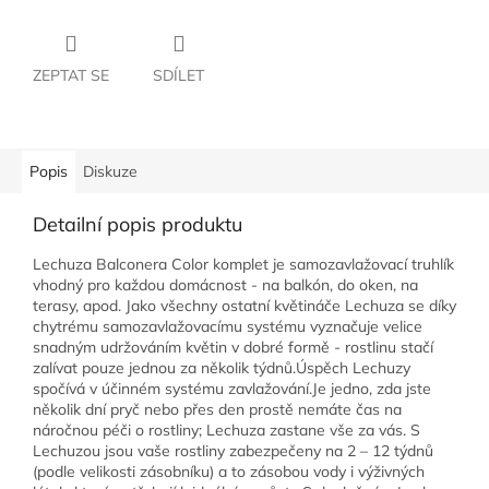
ZEPTAT SE
SDÍLET
Popis
Diskuze
Detailní popis produktu
Lechuza Balconera Color komplet je samozavlažovací truhlík
vhodný pro každou domácnost - na balkón, do oken, na
terasy, apod. Jako všechny ostatní květináče Lechuza se díky
chytrému samozavlažovacímu systému vyznačuje velice
snadným udržováním květin v dobré formě - rostlinu stačí
zalívat pouze jednou za několik týdnů.Úspěch Lechuzy
spočívá v účinném systému zavlažování.Je jedno, zda jste
několik dní pryč nebo přes den prostě nemáte čas na
náročnou péči o rostliny; Lechuza zastane vše za vás. S
Lechuzou jsou vaše rostliny zabezpečeny na 2 – 12 týdnů
(podle velikosti zásobníku) a to zásobou vody i výživných