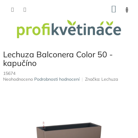
Přejít
NÁKU
na
obsah
KOŠÍK
Lechuza Balconera Color 50 -
kapučíno
15674
Průměrné
Neohodnoceno
Podrobnosti hodnocení
Značka:
Lechuza
hodnocení
produktu
je
0,0
z
5
hvězdiček.