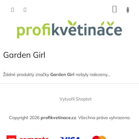
Přejít
NÁKU
na
obsah
KOŠÍK
Garden Girl
Žádné produkty značky
Garden Girl
nebyly nalezeny...
Z
á
Vytvořil Shoptet
p
a
t
Copyright 2026
profikvetinace.cz
. Všechna práva vyhrazena.
í