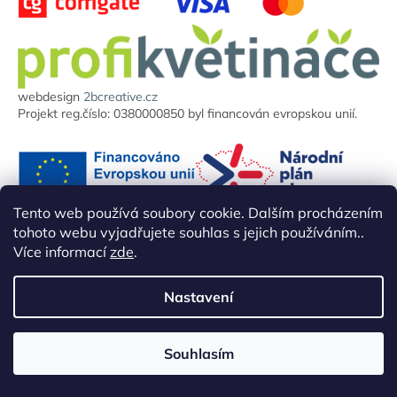
webdesign
2bcreative.cz
Projekt reg.číslo: 0380000850 byl financován evropskou unií.
Tento web používá soubory cookie. Dalším procházením
tohoto webu vyjadřujete souhlas s jejich používáním..
Více informací
zde
.
Doprava zdarma nad 5000 Kč vč. DPH
Nastavení
730 878 878
Souhlasím