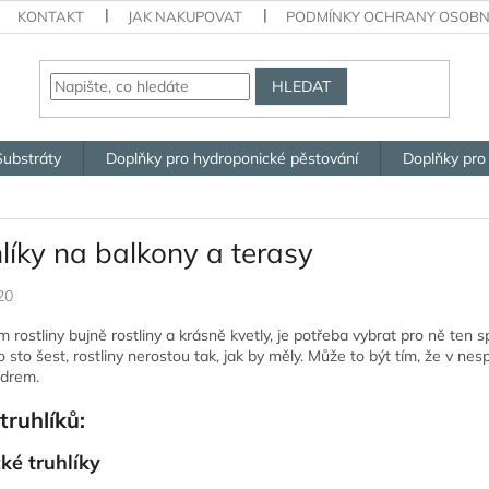
KONTAKT
JAK NAKUPOVAT
PODMÍNKY OCHRANY OSOBN
HLEDAT
Substráty
Doplňky pro hydroponické pěstování
Doplňky pro
líky na balkony a terasy
20
rostliny bujně rostliny a krásně kvetly, je potřeba vybrat pro ně ten s
 o sto šest, rostliny nerostou tak, jak by měly. Může to být tím, že v 
edrem.
truhlíků:
cké truhlíky