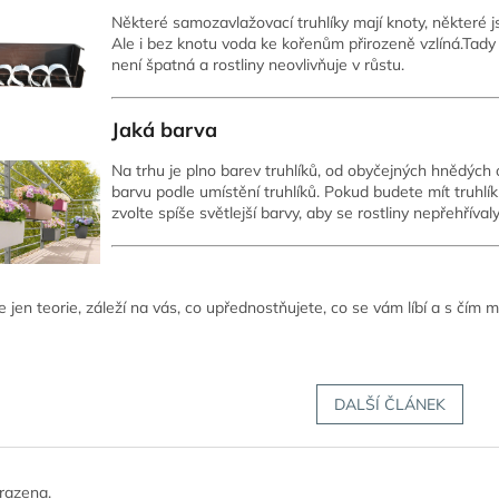
Některé samozavlažovací truhlíky mají knoty, některé 
Ale i bez knotu voda ke kořenům přirozeně vzlíná.Tady
není špatná a rostliny neovlivňuje v růstu.
Jaká barva
Na trhu je plno barev truhlíků, od obyčejných hnědých
barvu podle umístění truhlíků. Pokud budete mít truhlík
zvolte spíše světlejší barvy, aby se rostliny nepřehřívaly
e jen teorie, záleží na vás, co upřednostňujete, co se vám líbí a s čím m
DALŠÍ ČLÁNEK
razena.