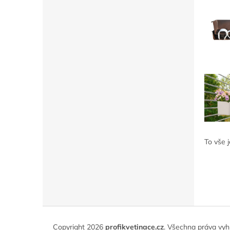
To vše j
Z
á
Copyright 2026
profikvetinace.cz
. Všechna práva vyh