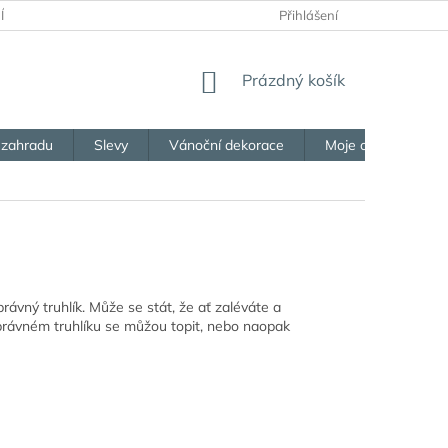
ÍCH ÚDAJŮ
OBCHODNÍ PODMÍNKY
Přihlášení
PORADNA
VRÁCEN
NÁKUPNÍ
Prázdný košík
KOŠÍK
 zahradu
Slevy
Vánoční dekorace
Moje objednávka
právný truhlík. Může se stát, že ať zaléváte a
nesprávném truhlíku se můžou topit, nebo naopak