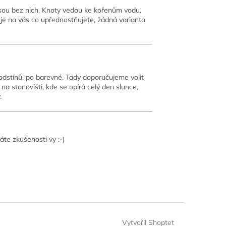
jsou bez nich. Knoty vedou ke kořenům vodu.
 je na vás co upřednostňujete, žádná varianta
 odstínů, po barevné. Tady doporučujeme volit
 na stanovišti, kde se opírá celý den slunce,
.
áte zkušenosti vy :-)
Vytvořil Shoptet