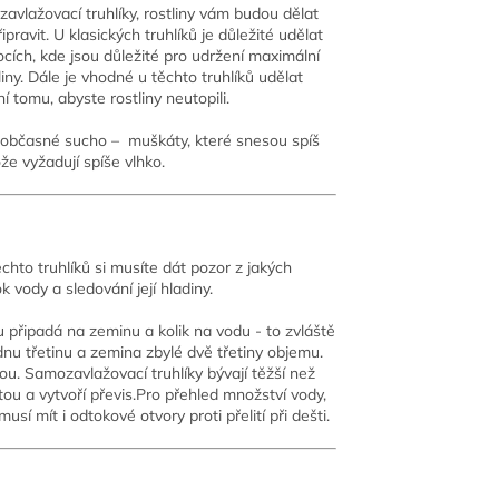
avlažovací truhlíky, rostliny vám budou dělat
ipravit. U klasických truhlíků je důležité udělat
bocích, kde jsou důležité pro udržení maximální
liny. Dále je vhodné u těchto truhlíků udělat
í tomu, abyste rostliny neutopili.
dí občasné sucho – muškáty, které snesou spíš
že vyžadují spíše vlhko.
chto truhlíků si musíte dát pozor z jakých
k vody a sledování její hladiny.
u připadá na zeminu a kolik na vodu - to zvláště
dnu třetinu a zemina zbylé dvě třetiny objemu.
tou. Samozavlažovací truhlíky bývají těžší než
stou a vytvoří převis.Pro přehled množství vody,
usí mít i odtokové otvory proti přelití při dešti.