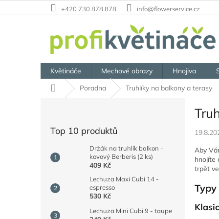
Přejít
+420 730 878 878
info@flowerservice.cz
na
obsah
Květináče
Mechové obrazy
Hnojiva
Domů
Poradna
Truhlíky na balkony a terasy
P
Truh
o
s
Top 10 produktů
19.8.20
t
r
Držák na truhlík balkon -
Aby Vám 
a
kovový Berberis (2 ks)
hnojíte
409 Kč
n
trpět v
n
Lechuza Maxi Cubi 14 -
Typy 
í
espresso
530 Kč
p
Klasi
a
Lechuza Mini Cubi 9 - taupe