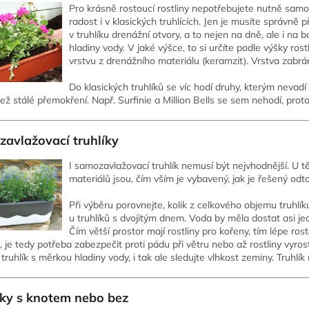
Pro krásně rostoucí rostliny nepotřebujete nutně samoz
radost i v klasických truhlících. Jen je musíte správně př
v truhlíku drenážní otvory, a to nejen na dně, ale i na 
hladiny vody. V jaké výšce, to si určíte podle výšky rost
vrstvu z drenážního materiálu (keramzit). Vrstva zabrán
Do klasických truhlíků se víc hodí druhy, kterým neva
ež stálé přemokření. Např. Surfinie a Million Bells se sem nehodí, proto
avlažovací truhlíky
I samozavlažovací truhlík nemusí být nejvhodnější. U tě
materiálů jsou, čím vším je vybavený, jak je řešený odto
Při výběru porovnejte, kolik z celkového objemu truhlík
u truhlíků s dvojitým dnem. Voda by měla dostat asi je
Čím větší prostor mají rostliny pro kořeny, tím lépe ros
, je tedy potřeba zabezpečit proti pádu při větru nebo až rostliny vyro
truhlík s měrkou hladiny vody, i tak ale sledujte vlhkost zeminy. Truhlík m
íky s knotem nebo bez