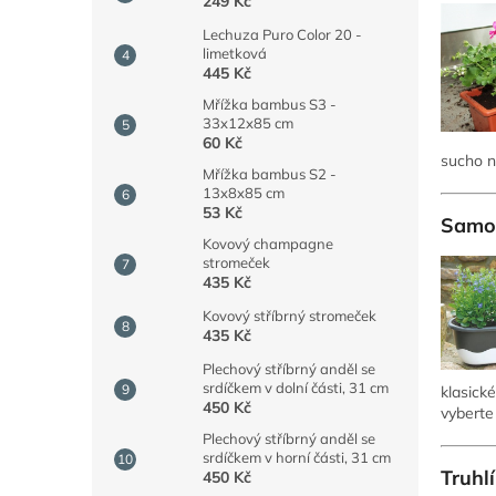
n
249 Kč
e
Lechuza Puro Color 20 -
l
limetková
445 Kč
Mřížka bambus S3 -
33x12x85 cm
60 Kč
sucho n
Mřížka bambus S2 -
13x8x85 cm
53 Kč
Samoz
Kovový champagne
stromeček
435 Kč
Kovový stříbrný stromeček
435 Kč
Plechový stříbrný anděl se
srdíčkem v dolní části, 31 cm
klasické
450 Kč
vyberte 
Plechový stříbrný anděl se
srdíčkem v horní části, 31 cm
Truhl
450 Kč