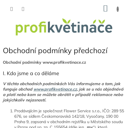
Přejít
NÁKU
na
obsah
KOŠÍK
Obchodní podmínky předchozí
Obchodní podmínky www.profikvetinace.cz
I. Kdo jsme a co děláme
V těchto obchodních podmínkách Vás informujeme o tom, jak
funguje obchod
www.profikvetinace.cz
, jak se u nás objednává
a platí nebo kam se můžete obrátit v případě reklamace nebo
jakýchkoliv nejasností.
Prodávajícím je společnost Flower Service s.r.o., IČO: 289 55
676, se sídlem Českomoravská 142/18, Vysočany, 190 00
Praha 9, zapsaná v obchodním rejstříku u Městského soudu
v Praze pod sp. zn. C 155654 (dále jen „
my
“), která