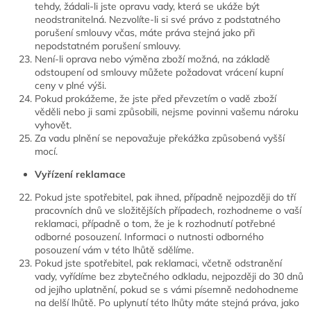
tehdy, žádali-li jste opravu vady, která se ukáže být
neodstranitelná. Nezvolíte-li si své právo z podstatného
porušení smlouvy včas, máte práva stejná jako při
nepodstatném porušení smlouvy.
Není-li oprava nebo výměna zboží možná, na základě
odstoupení od smlouvy můžete požadovat vrácení kupní
ceny v plné výši.
Pokud prokážeme, že jste před převzetím o vadě zboží
věděli nebo ji sami způsobili, nejsme povinni vašemu nároku
vyhovět.
Za vadu plnění se nepovažuje překážka způsobená vyšší
mocí.
Vyřízení reklamace
Pokud jste spotřebitel, pak ihned, případně nejpozději do tří
pracovních dnů ve složitějších případech, rozhodneme o vaší
reklamaci, případně o tom, že je k rozhodnutí potřebné
odborné posouzení. Informaci o nutnosti odborného
posouzení vám v této lhůtě sdělíme.
Pokud jste spotřebitel, pak reklamaci, včetně odstranění
vady, vyřídíme bez zbytečného odkladu, nejpozději do 30 dnů
od jejího uplatnění, pokud se s vámi písemně nedohodneme
na delší lhůtě. Po uplynutí této lhůty máte stejná práva, jako