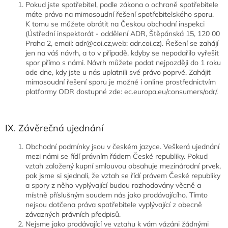
Pokud jste spotřebitel, podle zákona o ochraně spotřebitele
máte právo na mimosoudní řešení spotřebitelského sporu.
K tomu se můžete obrátit na Českou obchodní inspekci
(Ústřední inspektorát - oddělení ADR, Štěpánská 15, 120 00
Praha 2, email: adr@coi.cz,web: adr.coi.cz). Řešení se zahájí
jen na váš návrh, a to v případě, kdyby se nepodařilo vyřešit
spor přímo s námi. Návrh můžete podat nejpozději do 1 roku
ode dne, kdy jste u nás uplatnili své právo poprvé. Zahájit
mimosoudní řešení sporu je možné i online prostřednictvím
platformy ODR dostupné zde: ec.europa.eu/consumers/odr/.
IX. Závěrečná ujednání
Obchodní podmínky jsou v českém jazyce. Veškerá ujednání
mezi námi se řídí právním řádem České republiky. Pokud
vztah založený kupní smlouvou obsahuje mezinárodní prvek,
pak jsme si sjednali, že vztah se řídí právem České republiky
a spory z něho vyplývající budou rozhodovány věcně a
místně příslušným soudem nás jako prodávajícího. Tímto
nejsou dotčena práva spotřebitele vyplývající z obecně
závazných právních předpisů.
Nejsme jako prodávající ve vztahu k vám vázáni žádnými