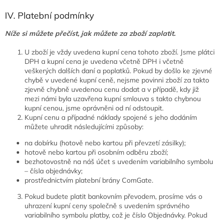
IV. Platební podmínky
Níže si můžete přečíst, jak můžete za zboží zaplatit.
U zboží je vždy uvedena kupní cena tohoto zboží. Jsme plátci
DPH a kupní cena je uvedena včetně DPH i včetně
veškerých dalších daní a poplatků. Pokud by došlo ke zjevné
chybě v uvedené kupní ceně, nejsme povinni zboží za takto
zjevně chybně uvedenou cenu dodat a v případě, kdy již
mezi námi byla uzavřena kupní smlouva s takto chybnou
kupní cenou, jsme oprávněni od ní odstoupit.
Kupní cenu a případné náklady spojené s jeho dodáním
můžete uhradit následujícími způsoby:
na dobírku (hotově nebo kartou při převzetí zásilky);
hotově nebo kartou při osobním odběru zboží;
bezhotovostně na náš účet s uvedením variabilního symbolu
– čísla objednávky;
prostřednictvím platební brány ComGate.
Pokud budete platit bankovním převodem, prosíme vás o
uhrazení kupní ceny společně s uvedením správného
variabilního symbolu platby, což je číslo Objednávky. Pokud