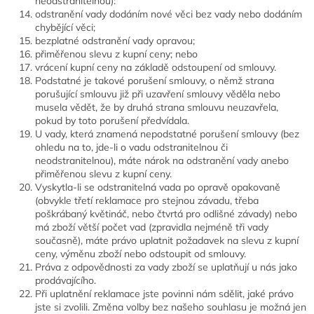
neodstranitelnou):
odstranění vady dodáním nové věci bez vady nebo dodáním
chybějící věci;
bezplatné odstranění vady opravou;
přiměřenou slevu z kupní ceny; nebo
vrácení kupní ceny na základě odstoupení od smlouvy.
Podstatné je takové porušení smlouvy, o němž strana
porušující smlouvu již při uzavření smlouvy věděla nebo
musela vědět, že by druhá strana smlouvu neuzavřela,
pokud by toto porušení předvídala.
U vady, která znamená nepodstatné porušení smlouvy (bez
ohledu na to, jde-li o vadu odstranitelnou či
neodstranitelnou), máte nárok na odstranění vady anebo
přiměřenou slevu z kupní ceny.
Vyskytla-li se odstranitelná vada po opravě opakovaně
(obvykle třetí reklamace pro stejnou závadu, třeba
poškrábaný květináč, nebo čtvrtá pro odlišné závady) nebo
má zboží větší počet vad (zpravidla nejméně tři vady
současně), máte právo uplatnit požadavek na slevu z kupní
ceny, výměnu zboží nebo odstoupit od smlouvy.
Práva z odpovědnosti za vady zboží se uplatňují u nás jako
prodávajícího.
Při uplatnění reklamace jste povinni nám sdělit, jaké právo
jste si zvolili. Změna volby bez našeho souhlasu je možná jen