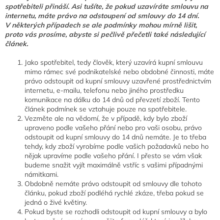
spotřebiteli přináší. Asi tušíte, že pokud uzavíráte smlouvu na
internetu, máte právo na odstoupení od smlouvy do 14 dní.
V některých případech se ale podmínky mohou mírně lišit,
proto vás prosíme, abyste si pečlivě přečetli také následující
článek.
Jako spotřebitel, tedy člověk, který uzavírá kupní smlouvu
mimo rámec své podnikatelské nebo obdobné činnosti, máte
právo odstoupit od kupní smlouvy uzavřené prostřednictvím
internetu, e-mailu, telefonu nebo jiného prostředku
komunikace na dálku do 14 dnů od převzetí zboží. Tento
článek podmínek se vztahuje pouze na spotřebitele.
Vezměte ale na vědomí, že v případě, kdy bylo zboží
upraveno podle vašeho přání nebo pro vaši osobu, právo
odstoupit od kupní smlouvy do 14 dnů nemáte. Je to třeba
tehdy, kdy zboží vyrobíme podle vašich požadavků nebo ho
nějak upravíme podle vašeho přání. I přesto se vám však
budeme snažit vyjít maximálně vstříc s vašimi případnými
námitkami.
Obdobně nemáte právo odstoupit od smlouvy dle tohoto
článku, pokud zboží podléhá rychlé zkáze, třeba pokud se
jedná o živé květiny.
Pokud byste se rozhodli odstoupit od kupní smlouvy a bylo