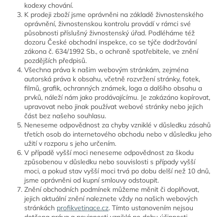
kodexy chování.
K prodeji zboží jsme oprávněni na základě živnostenského
oprávnění, živnostenskou kontrolu provádí v rámci své
působnosti příslušný živnostenský úřad. Podléháme též
dozoru České obchodní inspekce, co se týče dodržování
zákona č. 634/1992 Sb., o ochraně spotřebitele, ve znění
pozdějších předpisů.
Všechna práva k našim webovým stránkám, zejména
autorská práva k obsahu, včetně rozvržení stránky, fotek,
filmů, grafik, ochranných známek, loga a dalšího obsahu a
prvků, náleží nám jako prodávajícímu. Je zakázáno kopírovat,
upravovat nebo jinak používat webové stránky nebo jejich
část bez našeho souhlasu.
Neneseme odpovědnost za chyby vzniklé v důsledku zásahů
třetích osob do internetového obchodu nebo v důsledku jeho
užití v rozporu s jeho určením.
V případě vyšší moci neneseme odpovědnost za škodu
způsobenou v důsledku nebo souvislosti s případy vyšší
moci, a pokud stav vyšší moci trvá po dobu delší než 10 dnů,
jsme oprávněni od kupní smlouvy odstoupit.
Znění obchodních podmínek můžeme měnit či doplňovat,
jejich aktuální znění naleznete vždy na našich webových
stránkách
profikvetinace.cz
. Tímto ustanovením nejsou
dotčena práva a povinnosti vzniklá po dobu účinnosti