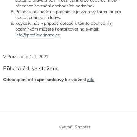
předchozího znění obchodních podmínek.
Přílohou obchodních podmínek je vzorový formulář pro
odstoupení od smlouvy.
Kdykoliv nás v případě dotazů k těmto obchodním
podmínkám můžete kontaktovat na e-mail:
info@profikvetinace.cz
.
V Praze, dne 1. 1. 2021
Příloha č.1 ke stažení:
Odstoupení od kupní smlouvy ke stažení
zde
Z
á
Vytvořil Shoptet
p
a