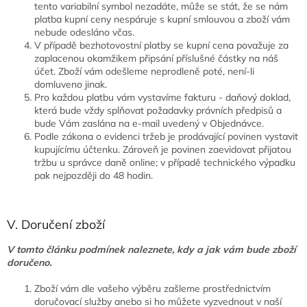
tento variabilní symbol nezadáte, může se stát, že se nám
platba kupní ceny nespáruje s kupní smlouvou a zboží vám
nebude odesláno včas.
V případě bezhotovostní platby se kupní cena považuje za
zaplacenou okamžikem připsání příslušné částky na náš
účet. Zboží vám odešleme neprodleně poté, není-li
domluveno jinak.
Pro každou platbu vám vystavíme fakturu - daňový doklad,
která bude vždy splňovat požadavky právních předpisů a
bude Vám zaslána na e-mail uvedený v Objednávce.
Podle zákona o evidenci tržeb je prodávající povinen vystavit
kupujícímu účtenku. Zároveň je povinen zaevidovat přijatou
tržbu u správce daně online; v případě technického výpadku
pak nejpozději do 48 hodin.
V. Doručení zboží
V tomto článku podmínek naleznete, kdy a jak vám bude zboží
doručeno.
Zboží vám dle vašeho výběru zašleme prostřednictvím
doručovací služby anebo si ho můžete vyzvednout v naší