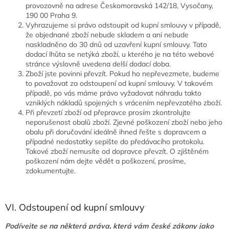
provozovně na adrese Českomoravská 142/18, Vysočany,
190 00 Praha 9.
Vyhrazujeme si právo odstoupit od kupní smlouvy v případě,
že objednané zboží nebude skladem a ani nebude
naskladněno do 30 dnů od uzavření kupní smlouvy. Tato
dodací lhůta se netýká zboží, u kterého je na této webové
stránce výslovně uvedena delší dodací doba.
Zboží jste povinni převzít. Pokud ho nepřevezmete, budeme
to považovat za odstoupení od kupní smlouvy. V takovém
případě, po vás máme právo vyžadovat náhradu takto
vzniklých nákladů spojených s vrácením nepřevzatého zboží.
Při převzetí zboží od přepravce prosím zkontrolujte
neporušenost obalů zboží. Zjevné poškození zboží nebo jeho
obalu při doručování ideálně ihned řešte s dopravcem a
případné nedostatky sepište do předávacího protokolu.
Takové zboží nemusíte od dopravce převzít. O zjištěném
poškození nám dejte vědět a poškození, prosíme,
zdokumentujte.
VI. Odstoupení od kupní smlouvy
Podívejte se na některá práva, která vám české zákony jako