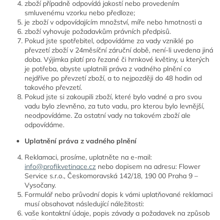
zboží případně odpovídá jakostí nebo provedením
smluvenému vzorku nebo předloze;
je zboží v odpovídajícím množství, míře nebo hmotnosti a
zboží vyhovuje požadavkům právních předpisů.
Pokud jste spotřebitel, odpovídáme za vady vzniklé po
převzetí zboží v 24měsíční záruční době, není-li uvedena jiná
doba. Výjimka platí pro řezané či hrnkové květiny, u kterých
je potřeba, abyste uplatnili práva z vadného plnění co
nejdříve po převzetí zboží, a to nejpozději do 48 hodin od
takového převzetí.
Pokud jste si zakoupili zboží, které bylo vadné a pro svou
vadu bylo zlevněno, za tuto vadu, pro kterou bylo levnější,
neodpovídáme. Za ostatní vady na takovém zboží ale
odpovídáme.
Uplatnění
práva z vadného plnění
Reklamaci, prosíme, uplatněte na e-mail:
info@profikvetinace.cz
nebo dopisem na adresu: Flower
Service s.r.o., Českomoravská 142/18, 190 00 Praha 9 –
Vysočany.
Formulář nebo průvodní dopis k vámi uplatňované reklamaci
musí obsahovat následující náležitosti:
vaše kontaktní údaje, popis závady a požadavek na způsob