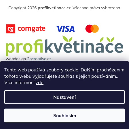
t
Copyright 2026
profikvetinace.cz
. Všechna práva vyhrazena.
í
webdesign
2bcreative.cz
Projekt reg.číslo: 0380000850 byl financován evropskou unií.
Tento web používá soubory cookie. Dalším procházením
tohoto webu vyjadřujete souhlas s jejich používáním..
Více informací
zde
.
Nastavení
Souhlasím
Doprava zdarma nad 5000 Kč vč. DPH
730 878 878