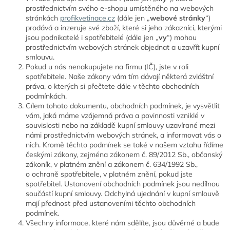
prostřednictvím svého e-shopu umístěného na webových
stránkách
profikvetinace.cz
(dále jen „
webové stránky
“)
prodává a inzeruje své zboží, které si jeho zákazníci, kterými
jsou podnikatelé i spotřebitelé (dále jen „
vy
“) mohou
prostřednictvím webových stránek objednat a uzavřít kupní
smlouvu.
Pokud u nás nenakupujete na firmu (IČ), jste v roli
spotřebitele. Naše zákony vám tím dávají některá zvláštní
práva, o kterých si přečtete dále v těchto obchodních
podmínkách.
Cílem tohoto dokumentu, obchodních podmínek, je vysvětlit
vám, jaká máme vzájemná práva a povinnosti vzniklé v
souvislosti nebo na základě kupní smlouvy uzavírané mezi
námi prostřednictvím webových stránek, a informovat vás o
nich. Kromě těchto podmínek se také v našem vztahu řídíme
českými zákony, zejména zákonem č. 89/2012 Sb., občanský
zákoník, v platném znění a zákonem č. 634/1992 Sb.,
o ochraně spotřebitele, v platném znění, pokud jste
spotřebitel. Ustanovení obchodních podmínek jsou nedílnou
součástí kupní smlouvy. Odchylná ujednání v kupní smlouvě
mají přednost před ustanoveními těchto obchodních
podmínek.
Všechny informace, které nám sdělíte, jsou důvěrné a bude