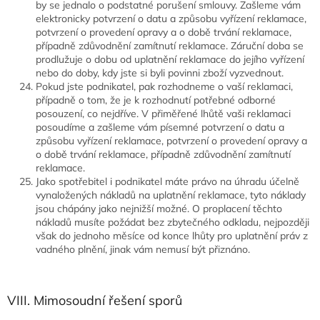
by se jednalo o podstatné porušení smlouvy. Zašleme vám
elektronicky potvrzení o datu a způsobu vyřízení reklamace,
potvrzení o provedení opravy a o době trvání reklamace,
případně zdůvodnění zamítnutí reklamace. Záruční doba se
prodlužuje o dobu od uplatnění reklamace do jejího vyřízení
nebo do doby, kdy jste si byli povinni zboží vyzvednout.
Pokud jste podnikatel, pak rozhodneme o vaší reklamaci,
případně o tom, že je k rozhodnutí potřebné odborné
posouzení, co nejdříve. V přiměřené lhůtě vaši reklamaci
posoudíme a zašleme vám písemné potvrzení o datu a
způsobu vyřízení reklamace, potvrzení o provedení opravy a
o době trvání reklamace, případně zdůvodnění zamítnutí
reklamace.
Jako spotřebitel i podnikatel máte právo na úhradu účelně
vynaložených nákladů na uplatnění reklamace, tyto náklady
jsou chápány jako nejnižší možné. O proplacení těchto
nákladů musíte požádat bez zbytečného odkladu, nejpozději
však do jednoho měsíce od konce lhůty pro uplatnění práv z
vadného plnění, jinak vám nemusí být přiznáno.
VIII. Mimosoudní řešení sporů