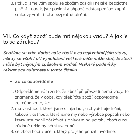
Pokud jsme vám spolu se zbožím zaslali i nějaké bezplatné
plnění – dárek, jste povinni v případě odstoupení od kupní
smlouvy vrátit i toto bezplatné plnění.
VII. Co když zboží bude mít nějakou vadu? A jak je
to se zárukou?
Snažíme se vám dodat naše zboží v co nejkvalitnějším stavu,
někdy se však i při vynaložení veškeré péče může stát, že zboží
může být nějakým způsobem vadné. Veškeré podmínky
reklamace naleznete v tomto článku.
Za
co odpovídáme
Odpovídáme vám za to, že zboží při převzetí nemá vady. To
znamená, že v době, kdy přebíráte zboží, odpovídáme
zejména za to, že:
má vlastnosti, které jsme si ujednali, a chybí-li ujednání,
takové vlastnosti, které jsme my nebo výrobce popsali nebo
které jste mohli očekávat s ohledem na povahu zboží a na
základě reklamy námi uvedené;
se zboží hodí k účelu, který pro jeho použití uvádíme;