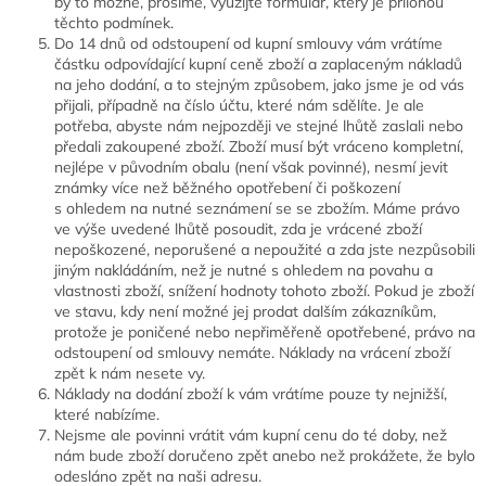
by to možné, prosíme, využijte formulář, který je přílohou
těchto podmínek.
Do 14 dnů od odstoupení od kupní smlouvy vám vrátíme
částku odpovídající kupní ceně zboží a zaplaceným nákladů
na jeho dodání, a to stejným způsobem, jako jsme je od vás
přijali, případně na číslo účtu, které nám sdělíte. Je ale
potřeba, abyste nám nejpozději ve stejné lhůtě zaslali nebo
předali zakoupené zboží. Zboží musí být vráceno kompletní,
nejlépe v původním obalu (není však povinné), nesmí jevit
známky více než běžného opotřebení či poškození
s ohledem na nutné seznámení se se zbožím. Máme právo
ve výše uvedené lhůtě posoudit, zda je vrácené zboží
nepoškozené, neporušené a nepoužité a zda jste nezpůsobili
jiným nakládáním, než je nutné s ohledem na povahu a
vlastnosti zboží, snížení hodnoty tohoto zboží. Pokud je zboží
ve stavu, kdy není možné jej prodat dalším zákazníkům,
protože je poničené nebo nepřiměřeně opotřebené, právo na
odstoupení od smlouvy nemáte. Náklady na vrácení zboží
zpět k nám nesete vy.
Náklady na dodání zboží k vám vrátíme pouze ty nejnižší,
které nabízíme.
Nejsme ale povinni vrátit vám kupní cenu do té doby, než
nám bude zboží doručeno zpět anebo než prokážete, že bylo
odesláno zpět na naši adresu.