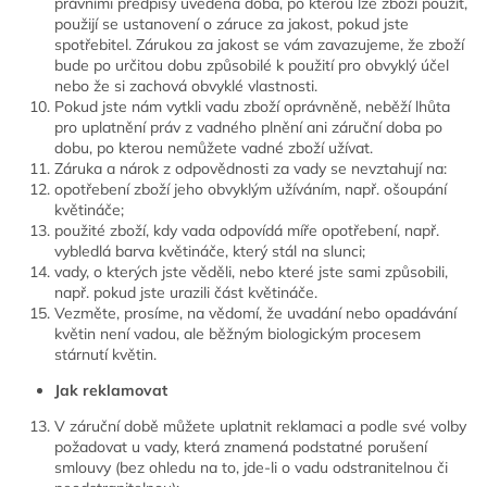
právními předpisy uvedena doba, po kterou lze zboží použít,
použijí se ustanovení o záruce za jakost, pokud jste
spotřebitel. Zárukou za jakost se vám zavazujeme, že zboží
bude po určitou dobu způsobilé k použití pro obvyklý účel
nebo že si zachová obvyklé vlastnosti.
Pokud jste nám vytkli vadu zboží oprávněně, neběží lhůta
pro uplatnění práv z vadného plnění ani záruční doba po
dobu, po kterou nemůžete vadné zboží užívat.
Záruka a nárok z odpovědnosti za vady se nevztahují na:
opotřebení zboží jeho obvyklým užíváním, např. ošoupání
květináče;
použité zboží, kdy vada odpovídá míře opotřebení, např.
vybledlá barva květináče, který stál na slunci;
vady, o kterých jste věděli, nebo které jste sami způsobili,
např. pokud jste urazili část květináče.
Vezměte, prosíme, na vědomí, že uvadání nebo opadávání
květin není vadou, ale běžným biologickým procesem
stárnutí květin.
Jak reklamovat
V záruční době můžete uplatnit reklamaci a podle své volby
požadovat u vady, která znamená podstatné porušení
smlouvy (bez ohledu na to, jde-li o vadu odstranitelnou či