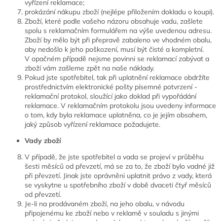
vyřízení reklamace;
prokázání nákupu zboží (nejlépe přiložením dokladu o koupi).
Zboží, které podle vašeho názoru obsahuje vadu, zašlete
spolu s reklamačním formulářem na výše uvedenou adresu.
Zboží by mělo být při přepravě zabaleno ve vhodném obalu,
aby nedošlo k jeho poškození, musí být čisté a kompletní.
V opačném případě nejsme povinni se reklamací zabývat a
zboží vám zašleme zpět na naše náklady.
Pokud jste spotřebitel, tak při uplatnění reklamace obdržíte
prostřednictvím elektronické pošty písemné potvrzení -
reklamační protokol, sloužící jako doklad při vypořádání
reklamace. V reklamačním protokolu jsou uvedeny informace
o tom, kdy byla reklamace uplatněna, co je jejím obsahem,
jaký způsob vyřízení reklamace požadujete.
Vady zboží
V případě, že jste spotřebitel a vada se projeví v průběhu
šesti měsíců od převzetí, má se za to, že zboží bylo vadné již
při převzetí. Jinak jste oprávněni uplatnit právo z vady, která
se vyskytne u spotřebního zboží v době dvaceti čtyř měsíců
od převzetí.
Je-li na prodávaném zboží, na jeho obalu, v návodu
připojenému ke zboží nebo v reklamě v souladu s jinými