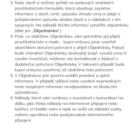
Naše zboží si můžete pořídit na webových stránkách
prostřednictvím formuláře, který obsahuje zejména
informace o zboží, ceně, způsobu úhradu ceny a údaje o
požadovaném způsobu dodání zboží a o nákladech s tím
spojených. Na základě těchto informací vytvoříte objednávku
(dále jen „
Objednávka
“).
Poté, co obdržíme Objednávku, vám potvrdíme její přijetí
prostřednictvím e-mailu - kupní smlouvu jsme uzavřeli
okamžikem doručení potvrzení o přijetí Objednávky. Pokud
bude charakter Objednávky neobvyklý (např. vysoká cena či
vysoké množství), můžeme vás kontaktovat s žádostí o
dodatečné potvrzení Objednávky. V takovém případě bude
kupní smlouva uzavřena, až obdržíme toto potvrzení.
V Objednávce jste povinni uvádět pravdivé a úplné
informace. V případě sdělení nebo uvedení nepravdivých
nebo neúplných informací neodpovídáme za škodu tím
způsobenou.
Náklady, které vám vzniknou v souvislosti s komunikací na
dálku, jako třeba náklady na internetové připojení nebo
telefon, si hradíte sami a nijak se neliší od základní sazby
vašeho operátora nebo poskytovatele internetového
připojení.