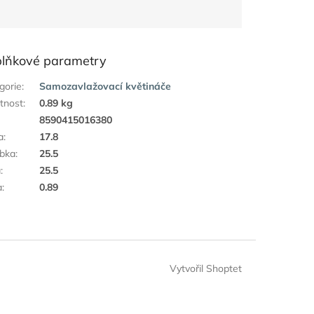
lňkové parametry
gorie
:
Samozavlažovací květináče
tnost
:
0.89 kg
:
8590415016380
a
:
17.8
bka
:
25.5
a
:
25.5
a
:
0.89
Vytvořil Shoptet