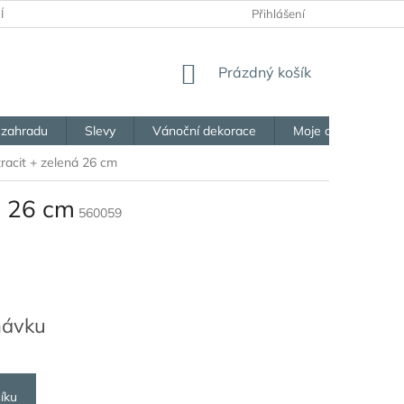
ÍCH ÚDAJŮ
OBCHODNÍ PODMÍNKY
Přihlášení
PORADNA
VRÁCEN
NÁKUPNÍ
Prázdný košík
KOŠÍK
 zahradu
Slevy
Vánoční dekorace
Moje objednávka
racit + zelená 26 cm
á 26 cm
560059
návku
íku