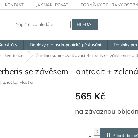
KONTAKT
JAK NAKUPOVAT
PODMÍNKY OCHRANY OSOBN
HLEDAT
Substráty
Doplňky pro hydroponické pěstování
Doplňky pro
í květináče
Žardina samozavlažovací Berberis se závěsem - ant
beris se závěsem - antracit + zelen
Značka:
Plastia
565 Kč
Měrná
na závaznou objed
cena:
Přidat do koš