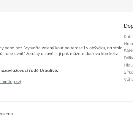
Dop
Kate
Hmo
 nebo bez. Vytvořte zelený kout na terase i v obýváku, na stole,
EAN
stane uvnitř žardiny a zavěsit ji pak můžete doslova kamkoliv.
Délk
Hlou
ozavlažovací řadě Urbalive.
Šířk
Váh
mailing.cz)
razena.