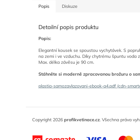
Popis
Diskuze
Detailní popis produktu
Popis:
Elegantní kousek se spoustou vychytávek. S popruhy
na zemi i ve vzduchu. Díky chytrému špuntu voda zů
Max. délka závěsu je 90 cm.
Stáhněte si moderně zpracovanou brožuru o sam
plastia-samozavlazovani-ebook-a4.pdf (cdn-smarte
Z
á
Copyright 2026
profikvetinace.cz
. Všechna práva vyh
p
a
t