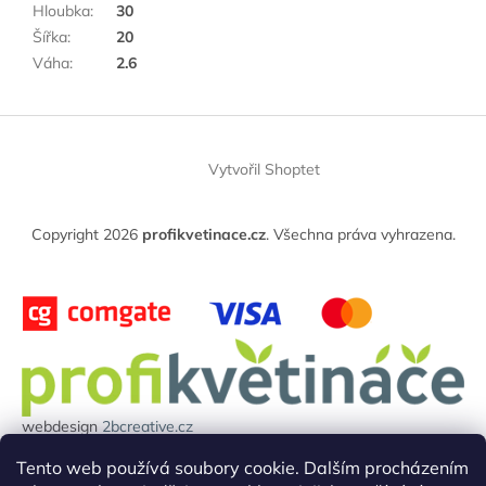
Hloubka
:
30
Šířka
:
20
Váha
:
2.6
Z
á
Vytvořil Shoptet
p
a
t
Copyright 2026
profikvetinace.cz
. Všechna práva vyhrazena.
í
webdesign
2bcreative.cz
Projekt reg.číslo: 0380000850 byl financován evropskou unií.
Tento web používá soubory cookie. Dalším procházením