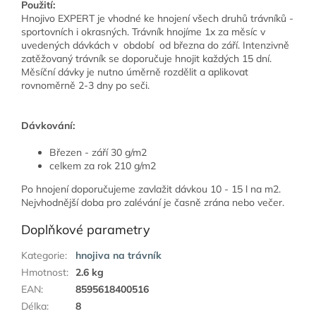
Použití:
Hnojivo EXPERT je vhodné ke hnojení všech druhů trávníků -
sportovních i okrasných. Trávník hnojíme 1x za měsíc v
uvedených dávkách v období od března do září. Intenzivně
zatěžovaný trávník se doporučuje hnojit každých 15 dní.
Měsíční dávky je nutno úměrně rozdělit a aplikovat
rovnoměrně 2-3 dny po seči.
Dávkování:
Březen - září 30 g/m2
celkem za rok 210 g/m2
Po hnojení doporučujeme zavlažit dávkou 10 - 15 l na m2.
Nejvhodnější doba pro zalévání je časně zrána nebo večer.
Doplňkové parametry
Kategorie
:
hnojiva na trávník
Hmotnost
:
2.6 kg
EAN
:
8595618400516
Délka
:
8