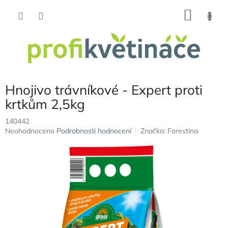
Přejít
NÁKU
na
obsah
KOŠÍK
Hnojivo trávníkové - Expert proti
krtkům 2,5kg
140442
Průměrné
Neohodnoceno
Podrobnosti hodnocení
Značka:
Forestina
hodnocení
produktu
je
0,0
z
5
hvězdiček.