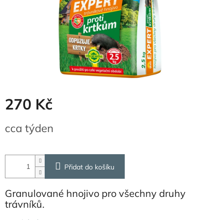
270 Kč
Měrná
cca týden
cena:
Přidat do košíku
Granulované hnojivo pro všechny druhy
trávníků.