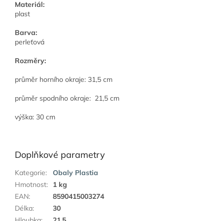
Materiál:
plast
Barva:
perleťová
Rozměry:
průměr horního okraje: 31,5 cm
průměr spodního okraje: 21,5 cm
výška: 30 cm
Doplňkové parametry
Kategorie
:
Obaly Plastia
Hmotnost
:
1 kg
EAN
:
8590415003274
Délka
:
30
Hloubka
:
21.5