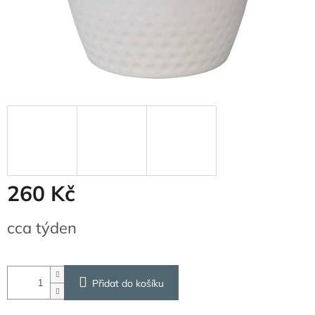
260 Kč
Měrná
cca týden
cena:
Přidat do košíku