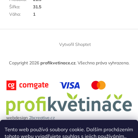
Šířka
:
31.5
Váha
:
1
Z
á
Vytvořil Shoptet
p
a
t
Copyright 2026
profikvetinace.cz
. Všechna práva vyhrazena.
í
webdesign
2bcreative.cz
Projekt reg.číslo: 0380000850 byl financován evropskou unií.
Tento web používá soubory cookie. Dalším procházením
tohoto webu vyjadřujete souhlas s jejich používáním..