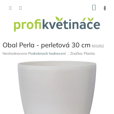
Přejít
NÁKU
na
obsah
KOŠÍK
Obal Perla - perleťová 30 cm
501052
Průměrné
Neohodnoceno
Podrobnosti hodnocení
Značka:
Plastia
hodnocení
produktu
je
0,0
z
5
hvězdiček.