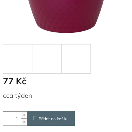
77 Kč
Měrná
cca týden
cena:
Přidat do košíku