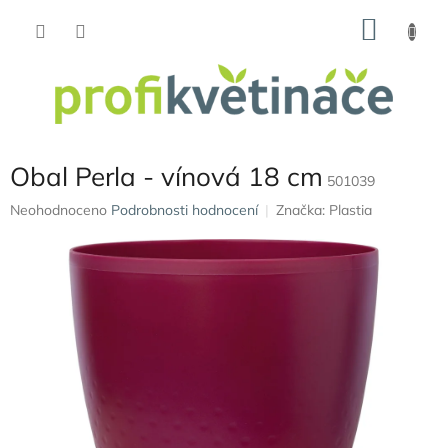
Přejít
NÁKU
na
obsah
KOŠÍK
Obal Perla - vínová 18 cm
501039
Průměrné
Neohodnoceno
Podrobnosti hodnocení
Značka:
Plastia
hodnocení
produktu
je
0,0
z
5
hvězdiček.