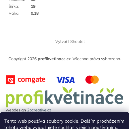
Šířka
:
19
Váha
:
0.18
Z
á
Vytvořil Shoptet
p
a
t
Copyright 2026
profikvetinace.cz
. Všechna práva vyhrazena.
í
webdesign
2bcreative.cz
Projekt reg.číslo: 0380000850 byl financován evropskou unií.
Tento web používá soubory cookie. Dalším procházením
tohoto webu vyjadřujete souhlas s jejich používáním..