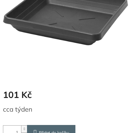
101 Kč
Měrná
cca týden
cena:
Přidat do košíku