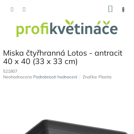
Přejít
NÁKU
na
obsah
KOŠÍK
Miska čtyřhranná Lotos - antracit
40 x 40 (33 x 33 cm)
521807
Průměrné
Neohodnoceno
Podrobnosti hodnocení
Značka:
Plastia
hodnocení
produktu
je
0,0
z
5
hvězdiček.