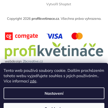
Vytvořil Shoptet
p
a
t
Copyright 2026
profikvetinace.cz
. Všechna práva vyhrazena.
í
webdesign
2bcreative.cz
Projekt reg.číslo: 0380000850 byl financován evropskou unií.
Tento web používá soubory cookie. Dalším procházením
tohoto webu vyjadřujete souhlas s jejich používáním..
Více informací
zde
.
Nastavení