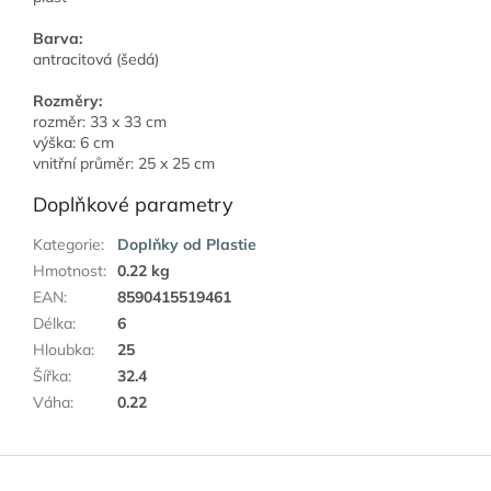
Barva:
antracitová (šedá)
Rozměry:
rozměr: 33 x 33 cm
výška: 6 cm
vnitřní průměr: 25 x 25 cm
Doplňkové parametry
Kategorie
:
Doplňky od Plastie
Hmotnost
:
0.22 kg
EAN
:
8590415519461
Délka
:
6
Hloubka
:
25
Šířka
:
32.4
Váha
:
0.22
Z
á