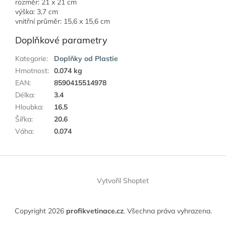
rozměr: 21 x 21 cm
výška: 3,7 cm
vnitřní průměr: 15,6 x 15,6 cm
Doplňkové parametry
Kategorie
:
Doplňky od Plastie
Hmotnost
:
0.074 kg
EAN
:
8590415514978
Délka
:
3.4
Hloubka
:
16.5
Šířka
:
20.6
Váha
:
0.074
Z
á
Vytvořil Shoptet
p
a
t
Copyright 2026
profikvetinace.cz
. Všechna práva vyhrazena.
í