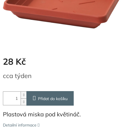
28 Kč
Měrná
cca týden
cena:
Přidat do košíku
Plastová miska pod květináč.
Detailní informace