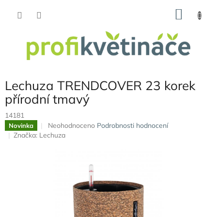
Přejít
NÁKU
na
obsah
KOŠÍK
Lechuza TRENDCOVER 23 korek
přírodní tmavý
14181
Průměrné
Neohodnoceno
Podrobnosti hodnocení
Novinka
hodnocení
Značka:
Lechuza
produktu
je
0,0
z
5
hvězdiček.