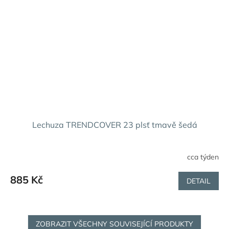
Lechuza TRENDCOVER 23 plsť tmavě šedá
cca týden
Průměrné
hodnocení
produktu
885 Kč
DETAIL
je
5,0
z
5
ZOBRAZIT VŠECHNY SOUVISEJÍCÍ PRODUKTY
hvězdiček.