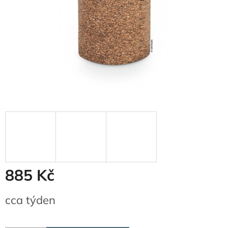
885 Kč
Měrná
cca týden
cena: