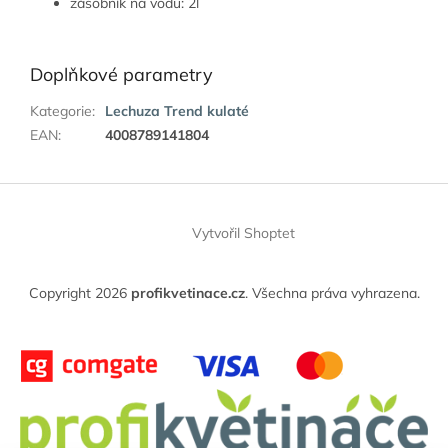
zásobník na vodu: 2l
Doplňkové parametry
Kategorie
:
Lechuza Trend kulaté
EAN
:
4008789141804
Z
á
Vytvořil Shoptet
p
a
t
Copyright 2026
profikvetinace.cz
. Všechna práva vyhrazena.
í