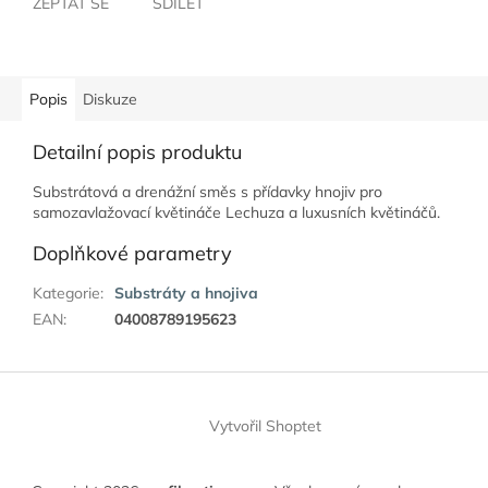
ZEPTAT SE
SDÍLET
Popis
Diskuze
Detailní popis produktu
Substrátová a drenážní směs s přídavky hnojiv pro
samozavlažovací květináče Lechuza a luxusních květináčů.
Doplňkové parametry
Kategorie
:
Substráty a hnojiva
EAN
:
04008789195623
Z
á
Vytvořil Shoptet
p
a
t