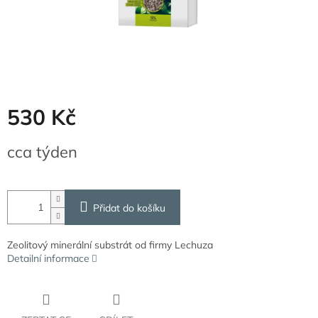
530 Kč
Měrná
cca týden
cena:
Přidat do košíku
Zeolitový minerální substrát od firmy Lechuza
Detailní informace