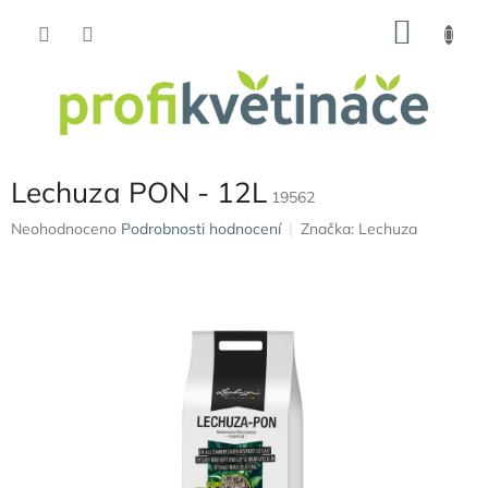
Přejít
NÁKU
na
obsah
KOŠÍK
Lechuza PON - 12L
19562
Průměrné
Neohodnoceno
Podrobnosti hodnocení
Značka:
Lechuza
hodnocení
produktu
je
0,0
z
5
hvězdiček.