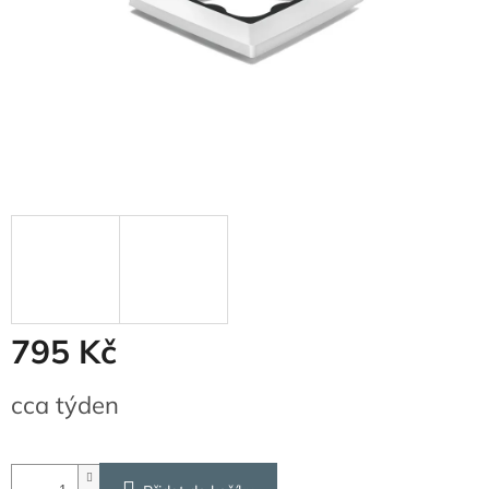
795 Kč
Měrná
cca týden
cena: