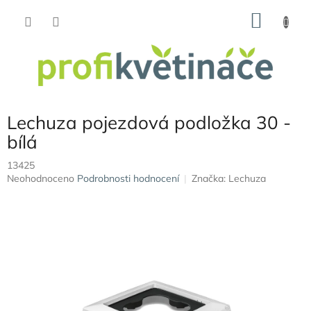
Přejít
NÁKU
na
obsah
KOŠÍK
Lechuza pojezdová podložka 30 -
bílá
13425
Průměrné
Neohodnoceno
Podrobnosti hodnocení
Značka:
Lechuza
hodnocení
produktu
je
0,0
z
5
hvězdiček.