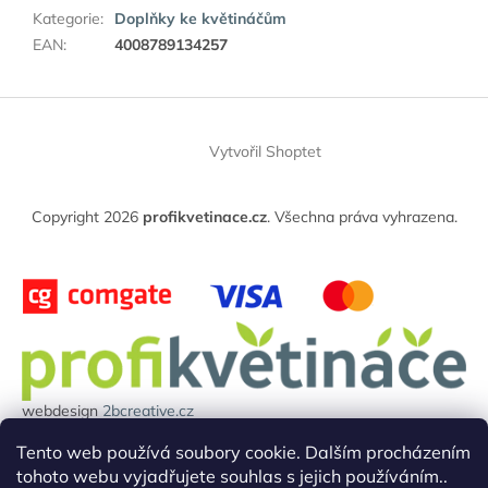
Kategorie
:
Doplňky ke květináčům
EAN
:
4008789134257
Z
á
Vytvořil Shoptet
p
a
t
Copyright 2026
profikvetinace.cz
. Všechna práva vyhrazena.
í
webdesign
2bcreative.cz
Projekt reg.číslo: 0380000850 byl financován evropskou unií.
Tento web používá soubory cookie. Dalším procházením
tohoto webu vyjadřujete souhlas s jejich používáním..