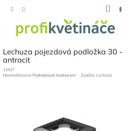
Přejít
NÁKU
na
obsah
KOŠÍK
Lechuza pojezdová podložka 30 -
antracit
13427
Průměrné
Neohodnoceno
Podrobnosti hodnocení
Značka:
Lechuza
hodnocení
produktu
je
0,0
z
5
hvězdiček.