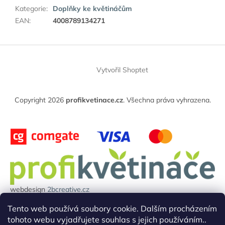
Kategorie
:
Doplňky ke květináčům
EAN
:
4008789134271
Z
á
Vytvořil Shoptet
p
a
t
Copyright 2026
profikvetinace.cz
. Všechna práva vyhrazena.
í
webdesign
2bcreative.cz
Projekt reg.číslo: 0380000850 byl financován evropskou unií.
Tento web používá soubory cookie. Dalším procházením
tohoto webu vyjadřujete souhlas s jejich používáním..