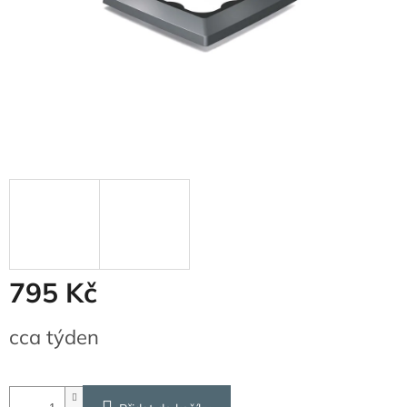
795 Kč
Měrná
cca týden
cena: