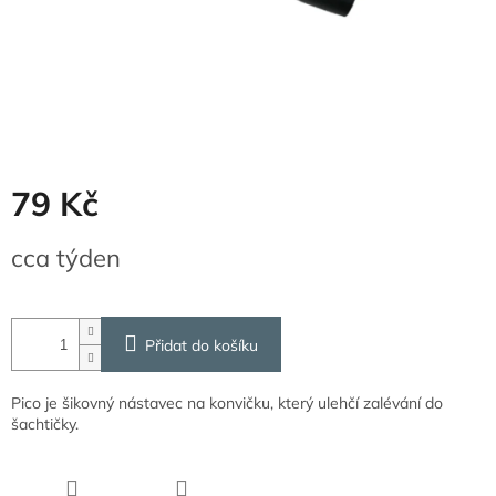
79 Kč
Měrná
cca týden
cena:
Přidat do košíku
Pico je šikovný nástavec na konvičku, který ulehčí zalévání do
šachtičky.