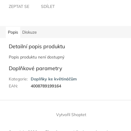
ZEPTAT SE
SDÍLET
Popis
Diskuze
Detailní popis produktu
Popis produktu není dostupný
Doplňkové parametry
Kategorie
:
Doplňky ke květináčům
EAN
:
4008789199164
Z
á
Vytvořil Shoptet
p
a
t