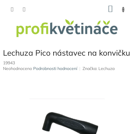
Přejít
NÁKU
na
obsah
KOŠÍK
Lechuza Pico nástavec na konvičku
19943
Průměrné
Neohodnoceno
Podrobnosti hodnocení
Značka:
Lechuza
hodnocení
produktu
je
0,0
z
5
hvězdiček.