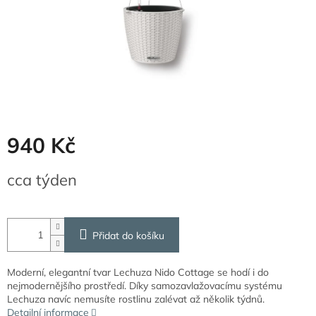
940 Kč
Měrná
cca týden
cena:
Přidat do košíku
Moderní, elegantní tvar Lechuza Nido Cottage se hodí i do
nejmodernějšího prostředí. Díky samozavlažovacímu systému
Lechuza navíc nemusíte rostlinu zalévat až několik týdnů.
Detailní informace