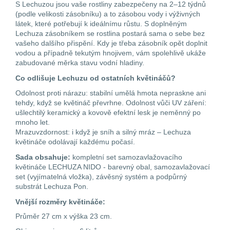
S Lechuzou jsou vaše rostliny zabezpečeny na 2–12 týdnů
(podle velikosti zásobníku) a to zásobou vody i výživných
látek, které potřebují k ideálnímu růstu. S doplněným
Lechuza zásobníkem se rostlina postará sama o sebe bez
vašeho dalšího přispění. Kdy je třeba zásobník opět doplnit
vodou a případně tekutým hnojivem, vám spolehlivě ukáže
zabudované měrka stavu vodní hladiny.
Co odlišuje Lechuzu od ostatních květináčů?
Odolnost proti nárazu: stabilní umělá hmota nepraskne ani
tehdy, když se květináč převrhne. Odolnost vůči UV záření:
ušlechtilý keramický a kovově efektní lesk je neměnný po
mnoho let.
Mrazuvzdornost: i když je sníh a silný mráz – Lechuza
květináče odolávají každému počasí.
Sada obsahuje:
kompletní set samozavlažovacího
květináče LECHUZA NIDO - barevný obal, samozavlažovací
set (vyjímatelná vložka), závěsný systém a podpůrný
substrát Lechuza Pon.
Vnější rozměry květináče:
Průměr 27 cm x výška 23 cm.