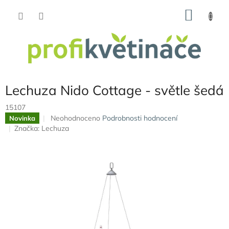
Přejít
NÁKU
na
obsah
KOŠÍK
Lechuza Nido Cottage - světle šedá
15107
Průměrné
Neohodnoceno
Podrobnosti hodnocení
Novinka
hodnocení
Značka:
Lechuza
produktu
je
0,0
z
5
hvězdiček.