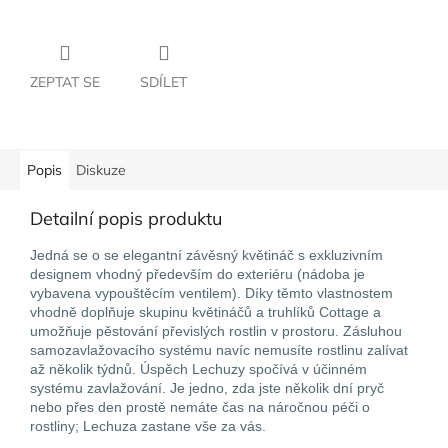
ZEPTAT SE
SDÍLET
Popis
Diskuze
Detailní popis produktu
Jedná se o se elegantní závěsný květináč s exkluzivním
designem vhodný především do exteriéru (nádoba je
vybavena vypouštěcím ventilem). Díky těmto vlastnostem
vhodně doplňuje skupinu květináčů a truhlíků Cottage a
umožňuje pěstování převislých rostlin v prostoru. Zásluhou
samozavlažovacího systému navíc nemusíte rostlinu zalívat
až několik týdnů. Úspěch Lechuzy spočívá v účinném
systému zavlažování. Je jedno, zda jste několik dní pryč
nebo přes den prostě nemáte čas na náročnou péči o
rostliny; Lechuza zastane vše za vás.