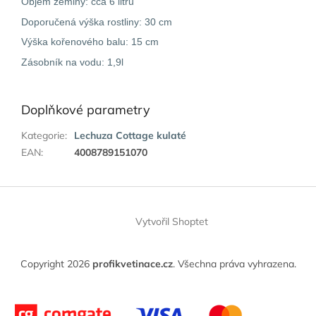
Objem zeminy: cca 6 litrů
Doporučená výška rostliny: 30 cm
Výška kořenového balu: 15 cm
Zásobník na vodu: 1,9l
Doplňkové parametry
Kategorie
:
Lechuza Cottage kulaté
EAN
:
4008789151070
Z
á
Vytvořil Shoptet
p
a
t
Copyright 2026
profikvetinace.cz
. Všechna práva vyhrazena.
í