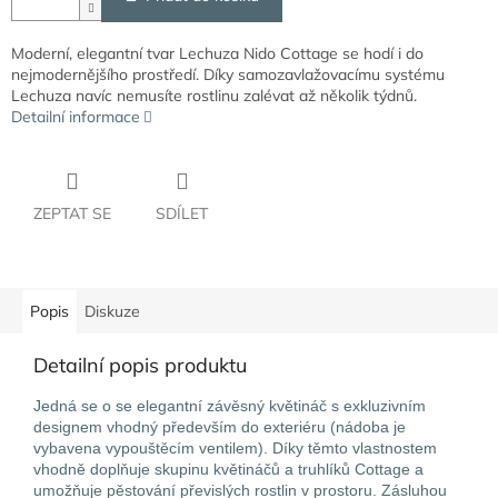
Moderní, elegantní tvar Lechuza Nido Cottage se hodí i do
nejmodernějšího prostředí. Díky samozavlažovacímu systému
Lechuza navíc nemusíte rostlinu zalévat až několik týdnů.
Detailní informace
ZEPTAT SE
SDÍLET
Popis
Diskuze
Detailní popis produktu
Jedná se o se elegantní závěsný květináč s exkluzivním
designem vhodný především do exteriéru (nádoba je
vybavena vypouštěcím ventilem). Díky těmto vlastnostem
vhodně doplňuje skupinu květináčů a truhlíků Cottage a
umožňuje pěstování převislých rostlin v prostoru. Zásluhou