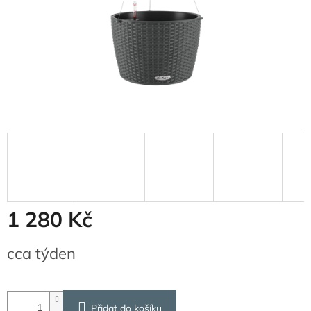
1 280 Kč
Měrná
cca týden
cena:
Přidat do košíku