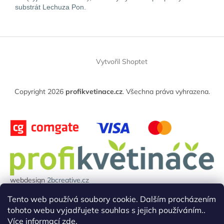
substrát Lechuza Pon.
Z
á
Vytvořil Shoptet
p
a
t
Copyright 2026
profikvetinace.cz
. Všechna práva vyhrazena.
í
webdesign
2bcreative.cz
Projekt reg.číslo: 0380000850 byl financován evropskou unií.
Tento web používá soubory cookie. Dalším procházením
tohoto webu vyjadřujete souhlas s jejich používáním..
Více informací
zde
.