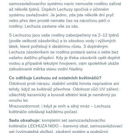
samozavlažovacího systému navíc nemusíte rostlinu zalívat
až několik týdnů. Úspěch Lechuzy spočívá v účinném
systému zavlažování. Je jedno, zda jste několik dní pryč
nebo přes den prostě nemáte čas na náročnou péči o
rostliny; Lechuza zastane vše za vás.
S Lechuzou jsou vaše rostliny zabezpečeny na 2–12 týdnů
(podle velikosti zásobníku) a to zásobou vody i výživných
látek, které potřebují k ideálnímu růstu. S doplněným
Lechuza zásobníkem se rostlina postará sama o sebe bez
vašeho dalšího přispění. Kdy je třeba zásobník opět doplnit
vodou a případně tekutým hnojivem, vám spolehlivě ukáže
zabudované měrka stavu vodní hladiny.
Co odlišuje Lechuzu od ostatních květináčů?
Odolnost proti nárazu: stabilní umělá hmota nepraskne ani
tehdy, když se květináč převrhne. Odolnost vůči UV záření:
ušlechtilý keramický a kovově efektní lesk je neměnný po
mnoho let.
Mrazuvzdornost: i když je sníh a silný mráz – Lechuza
květináče odolávají každému počasí.
Sada obsahuje:
kompletní set samozavlažovacího
květináče LECHUZA NIDO – barevný obal, samozavlažovací
set (vyjímatelná vložka), závěsný systém a podpůrný