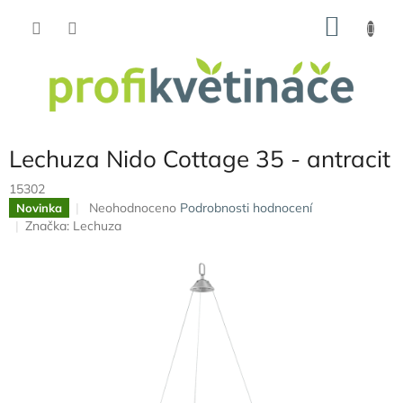
Přejít
NÁKU
na
obsah
KOŠÍK
Lechuza Nido Cottage 35 - antracit
15302
Průměrné
Neohodnoceno
Podrobnosti hodnocení
Novinka
hodnocení
Značka:
Lechuza
produktu
je
0,0
z
5
hvězdiček.