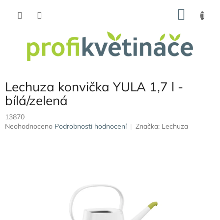
Přejít
NÁKU
na
obsah
KOŠÍK
Lechuza konvička YULA 1,7 l -
bílá/zelená
13870
Průměrné
Neohodnoceno
Podrobnosti hodnocení
Značka:
Lechuza
hodnocení
produktu
je
0,0
z
5
hvězdiček.