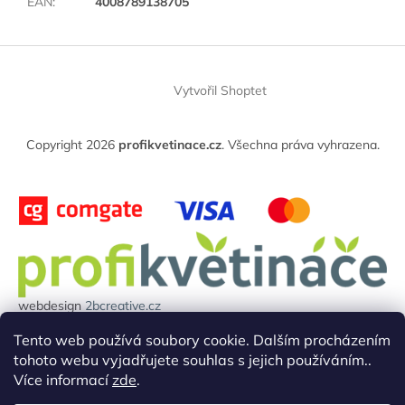
EAN
:
4008789138705
Z
á
Vytvořil Shoptet
p
a
t
Copyright 2026
profikvetinace.cz
. Všechna práva vyhrazena.
í
webdesign
2bcreative.cz
Projekt reg.číslo: 0380000850 byl financován evropskou unií.
Tento web používá soubory cookie. Dalším procházením
tohoto webu vyjadřujete souhlas s jejich používáním..
Více informací
zde
.