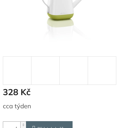
328 Kč
Měrná
cca týden
cena: