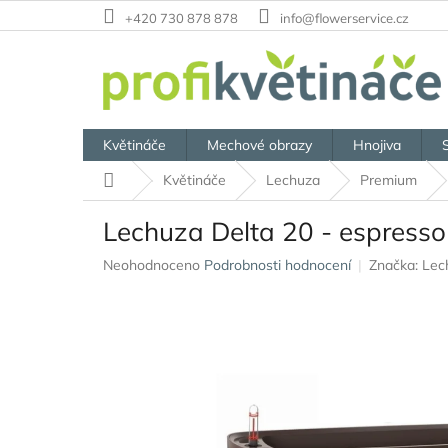
Přejít
+420 730 878 878
info@flowerservice.cz
na
obsah
Květináče
Mechové obrazy
Hnojiva
Domů
Květináče
Lechuza
Premium
Lechuza Delta 20 - espresso
Průměrné
Neohodnoceno
Podrobnosti hodnocení
Značka:
Lec
hodnocení
produktu
je
0,0
z
5
hvězdiček.