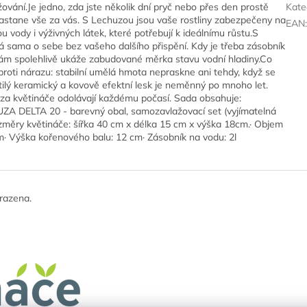
ání.Je jedno, zda jste několik dní pryč nebo přes den prostě
Kate
astane vše za vás. S Lechuzou jsou vaše rostliny zabezpečeny na
EAN
u vody i výživných látek, které potřebují k ideálnímu růstu.S
 sama o sebe bez vašeho dalšího přispění. Kdy je třeba zásobník
vám spolehlivě ukáže zabudované měrka stavu vodní hladiny.Co
roti nárazu: stabilní umělá hmota nepraskne ani tehdy, když se
tilý keramický a kovově efektní lesk je neměnný po mnoho let.
huza květináče odolávají každému počasí. Sada obsahuje:
ZA DELTA 20 - barevný obal, samozavlažovací set (vyjímatelná
změry květináče: šířka 40 cm x délka 15 cm x výška 18cm.· Objem
cm· Výška kořenového balu: 12 cm· Zásobník na vodu: 2l
razena.