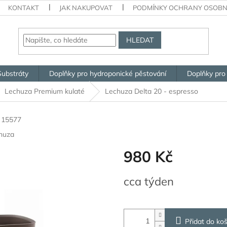
KONTAKT
JAK NAKUPOVAT
PODMÍNKY OCHRANY OSOBN
HLEDAT
Substráty
Doplňky pro hydroponické pěstování
Doplňky pro
Lechuza Premium kulaté
Lechuza Delta 20 - espresso
15577
huza
980 Kč
Měrná
cca týden
cena:
Přidat do koš