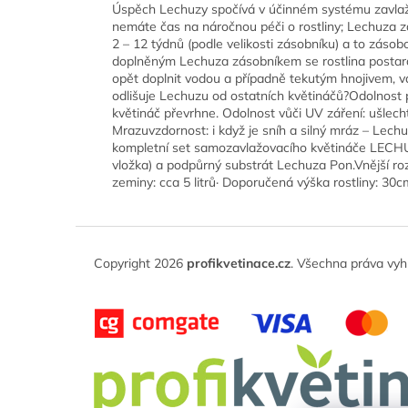
Úspěch Lechuzy spočívá v účinném systému zavlažov
nemáte čas na náročnou péči o rostliny; Lechuza z
2 – 12 týdnů (podle velikosti zásobníku) a to zásobo
doplněným Lechuza zásobníkem se rostlina postará
opět doplnit vodou a případně tekutým hnojivem, 
odlišuje Lechuzu od ostatních květináčů?Odolnost p
květináč převrhne. Odolnost vůči UV záření: ušlech
Mrazuvzdornost: i když je sníh a silný mráz – Lec
kompletní set samozavlažovacího květináče LECHU
vložka) a podpůrný substrát Lechuza Pon.Vnější ro
zeminy: cca 5 litrů· Doporučená výška rostliny: 30
Z
á
Copyright 2026
profikvetinace.cz
. Všechna práva vyh
p
a
t
í