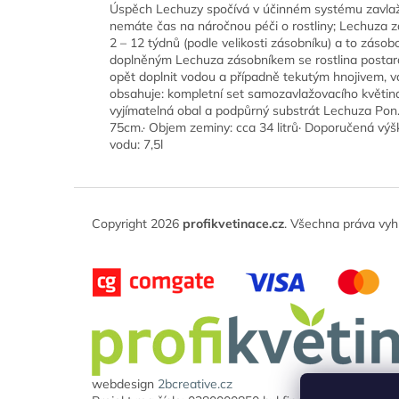
Úspěch Lechuzy spočívá v účinném systému zavlažov
nemáte čas na náročnou péči o rostliny; Lechuza z
2 – 12 týdnů (podle velikosti zásobníku) a to zásobo
doplněným Lechuza zásobníkem se rostlina postará
opět doplnit vodou a případně tekutým hnojivem, 
obsahuje: kompletní set samozavlažovacího květi
vyjímatelná obal a podpůrný substrát Lechuza Pon.
75cm.· Objem zeminy: cca 34 litrů· Doporučená výš
vodu: 7,5l
Z
á
Copyright 2026
profikvetinace.cz
. Všechna práva vyh
p
a
t
í
webdesign
2bcreative.cz