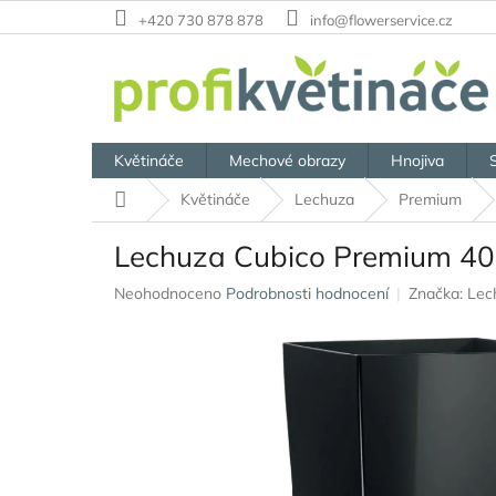
Přejít
+420 730 878 878
info@flowerservice.cz
na
obsah
Květináče
Mechové obrazy
Hnojiva
Domů
Květináče
Lechuza
Premium
Lechuza Cubico Premium 40
Průměrné
Neohodnoceno
Podrobnosti hodnocení
Značka:
Lec
hodnocení
produktu
je
0,0
z
5
hvězdiček.