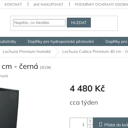
KONTAKT
JAK NAKUPOVAT
PODMÍNKY OCHRANY OSOBN
HLEDAT
Substráty
Doplňky pro hydroponické pěstování
Doplňky pro
Lechuza Premium hranaté
Lechuza Cubico Premium 40 cm - č
 cm - černá
18196
huza
4 480 Kč
Měrná
cca týden
cena:
Přidat do koš