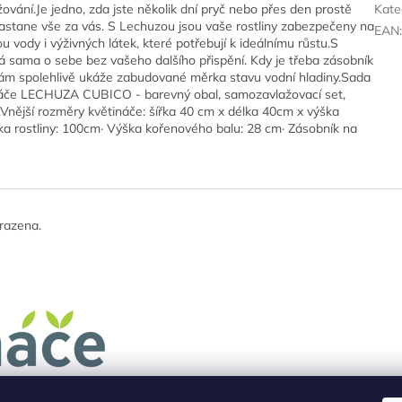
ání.Je jedno, zda jste několik dní pryč nebo přes den prostě
Kate
astane vše za vás. S Lechuzou jsou vaše rostliny zabezpečeny na
EAN
u vody i výživných látek, které potřebují k ideálnímu růstu.S
 sama o sebe bez vašeho dalšího přispění. Kdy je třeba zásobník
vám spolehlivě ukáže zabudované měrka stavu vodní hladiny.Sada
náče LECHUZA CUBICO - barevný obal, samozavlažovací set,
Vnější rozměry květináče: šířka 40 cm x délka 40cm x výška
ka rostliny: 100cm· Výška kořenového balu: 28 cm· Zásobník na
razena.