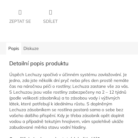
ZEPTAT SE
SDÍLET
Popis
Diskuze
Detailní popis produktu
Úspěch Lechuzy spočívá v účinném systému zavlažování. Je
jedno, zda jste několik dní pryč nebo přes den prostě nemáte
čas na náročnou péči o rostliny; Lechuza zastane vše za vás.
S Lechuzou jsou vaše rostliny zabezpečeny na 2 – 12 týdnů
(podle velikosti zásobníku) a to zásobou vody i výživných
látek, které potřebují k ideálnímu růstu. S doplněným
Lechuza zásobníkem se rostlina postará sama o sebe bez
vašeho dalšího přispění. Kdy je třeba zásobník opět doplnit
vodou a případně tekutým hnojivem, vám spolehlivě ukáže
zabudované měrka stavu vodní hladiny.