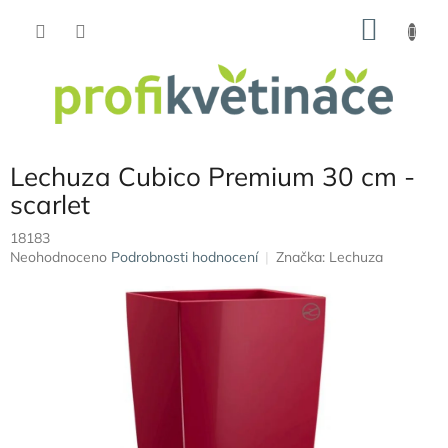
Přejít
NÁKU
na
obsah
KOŠÍK
Lechuza Cubico Premium 30 cm -
scarlet
18183
Průměrné
Neohodnoceno
Podrobnosti hodnocení
Značka:
Lechuza
hodnocení
produktu
je
0,0
z
5
hvězdiček.