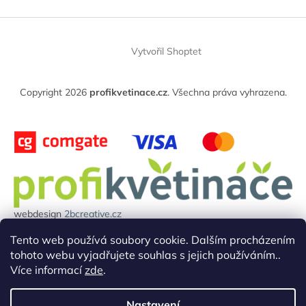
Z
á
Vytvořil Shoptet
p
a
t
Copyright 2026
profikvetinace.cz
. Všechna práva vyhrazena.
í
webdesign
2bcreative.cz
Projekt reg.číslo: 0380000850 byl financován evropskou unií.
Tento web používá soubory cookie. Dalším procházením
tohoto webu vyjadřujete souhlas s jejich používáním..
Více informací
zde
.
Nastavení