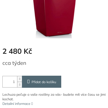
2 480 Kč
Měrná
cca týden
cena:
Přidat do košíku
Lechuza pečuje o vaše rostliny za vás– budete mít více času se jimi
kochat.
Detailní informace