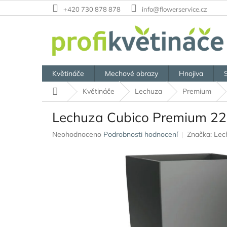
Přejít
+420 730 878 878
info@flowerservice.cz
na
obsah
Květináče
Mechové obrazy
Hnojiva
Domů
Květináče
Lechuza
Premium
Lechuza Cubico Premium 22 
Průměrné
Neohodnoceno
Podrobnosti hodnocení
Značka:
Lec
hodnocení
produktu
je
0,0
z
5
hvězdiček.