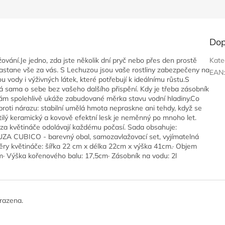
Dop
ání.Je jedno, zda jste několik dní pryč nebo přes den prostě
Kate
astane vše za vás. S Lechuzou jsou vaše rostliny zabezpečeny na
EAN
u vody i výživných látek, které potřebují k ideálnímu růstu.S
 sama o sebe bez vašeho dalšího přispění. Kdy je třeba zásobník
vám spolehlivě ukáže zabudované měrka stavu vodní hladiny.Co
roti nárazu: stabilní umělá hmota nepraskne ani tehdy, když se
tilý keramický a kovově efektní lesk je neměnný po mnoho let.
huza květináče odolávají každému počasí. Sada obsahuje:
ZA CUBICO - barevný obal, samozavlažovací set, vyjímatelná
ěry květináče: šířka 22 cm x délka 22cm x výška 41cm.· Objem
cm· Výška kořenového balu: 17,5cm· Zásobník na vodu: 2l
razena.