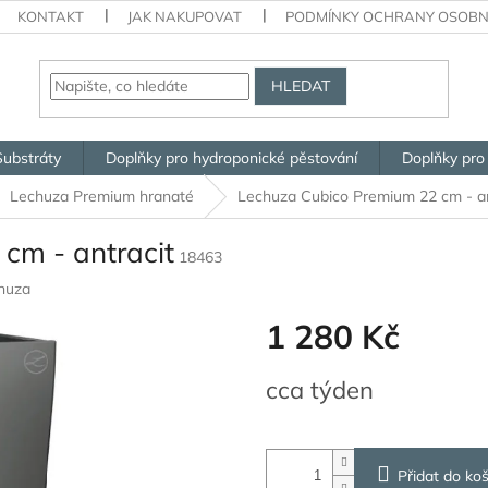
KONTAKT
JAK NAKUPOVAT
PODMÍNKY OCHRANY OSOBN
HLEDAT
Substráty
Doplňky pro hydroponické pěstování
Doplňky pro
Lechuza Premium hranaté
Lechuza Cubico Premium 22 cm - an
cm - antracit
18463
huza
1 280 Kč
Měrná
cca týden
cena:
Přidat do koš