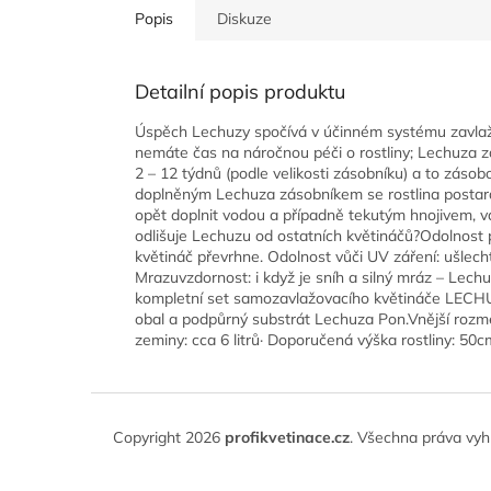
Popis
Diskuze
Detailní popis produktu
Úspěch Lechuzy spočívá v účinném systému zavlažov
nemáte čas na náročnou péči o rostliny; Lechuza z
2 – 12 týdnů (podle velikosti zásobníku) a to zásobo
doplněným Lechuza zásobníkem se rostlina postará
opět doplnit vodou a případně tekutým hnojivem, 
odlišuje Lechuzu od ostatních květináčů?Odolnost p
květináč převrhne. Odolnost vůči UV záření: ušlech
Mrazuvzdornost: i když je sníh a silný mráz – Lec
kompletní set samozavlažovacího květináče LECHU
obal a podpůrný substrát Lechuza Pon.Vnější rozm
zeminy: cca 6 litrů· Doporučená výška rostliny: 50
Z
á
Copyright 2026
profikvetinace.cz
. Všechna práva vyh
p
a