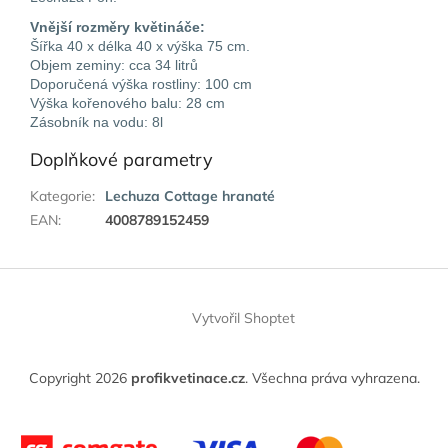
Vnější rozměry květináče:
Šířka 40 x délka 40 x výška 75 cm.
Objem zeminy: cca 34 litrů
Doporučená výška rostliny: 100 cm
Výška kořenového balu: 28 cm
Zásobník na vodu: 8l
Doplňkové parametry
Kategorie
:
Lechuza Cottage hranaté
EAN
:
4008789152459
Z
á
Vytvořil Shoptet
p
a
t
Copyright 2026
profikvetinace.cz
. Všechna práva vyhrazena.
í