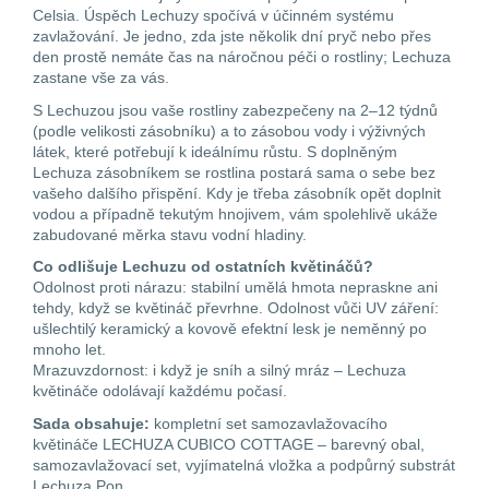
Celsia. Úspěch Lechuzy spočívá v účinném systému
zavlažování. Je jedno, zda jste několik dní pryč nebo přes
den prostě nemáte čas na náročnou péči o rostliny; Lechuza
zastane vše za vás.
S Lechuzou jsou vaše rostliny zabezpečeny na 2–12 týdnů
(podle velikosti zásobníku) a to zásobou vody i výživných
látek, které potřebují k ideálnímu růstu. S doplněným
Lechuza zásobníkem se rostlina postará sama o sebe bez
vašeho dalšího přispění. Kdy je třeba zásobník opět doplnit
vodou a případně tekutým hnojivem, vám spolehlivě ukáže
zabudované měrka stavu vodní hladiny.
Co odlišuje Lechuzu od ostatních květináčů?
Odolnost proti nárazu: stabilní umělá hmota nepraskne ani
tehdy, když se květináč převrhne. Odolnost vůči UV záření:
ušlechtilý keramický a kovově efektní lesk je neměnný po
mnoho let.
Mrazuvzdornost: i když je sníh a silný mráz – Lechuza
květináče odolávají každému počasí.
Sada obsahuje:
kompletní set samozavlažovacího
květináče LECHUZA CUBICO COTTAGE – barevný obal,
samozavlažovací set, vyjímatelná vložka a podpůrný substrát
Lechuza Pon.