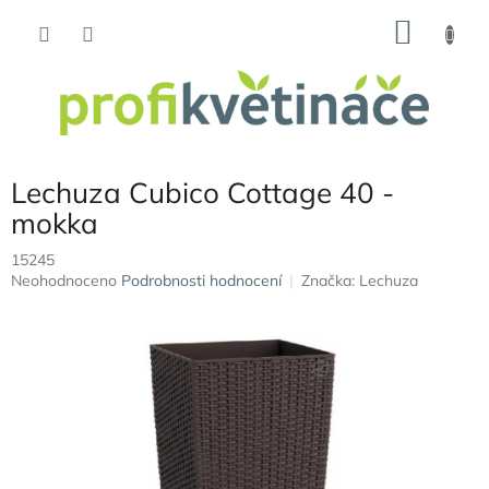
Přejít
NÁKU
na
obsah
KOŠÍK
Lechuza Cubico Cottage 40 -
mokka
15245
Průměrné
Neohodnoceno
Podrobnosti hodnocení
Značka:
Lechuza
hodnocení
produktu
je
0,0
z
5
hvězdiček.