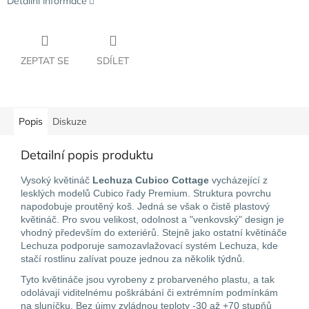
Detailní informace
ZEPTAT SE
SDÍLET
Popis
Diskuze
Detailní popis produktu
Vysoký květináč
Lechuza Cubico Cottage
vycházející z
lesklých modelů Cubico řady Premium. Struktura povrchu
napodobuje proutěný koš. Jedná se však o čistě plastový
květináč. Pro svou velikost, odolnost a "venkovský" design je
vhodný především do exteriérů. Stejně jako ostatní květináče
Lechuza podporuje samozavlažovací systém Lechuza, kde
stačí rostlinu zalívat pouze jednou za několik týdnů.
Tyto květináče jsou vyrobeny z probarveného plastu, a tak
odolávají viditelnému poškrábání či extrémním podmínkám
na sluníčku. Bez újmy zvládnou teploty -30 až +70 stupňů