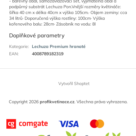
- barevný obal, samozavlažovací set, vyjímatelná obal a
podpůrný substrát Lechuza Pon.Vnější rozměry květináče:
šířka 40 cm x délka 40cm x výška 105cm.· Objem zeminy: cca
34 litrů· Doporučená výška rostliny: 100cm· Výška
kořenového balu: 28cm· Zásobník na vodu: 8l
Doplňkové parametry
Kategorie
:
Lechuza Premium hranaté
EAN
:
4008789182319
Z
á
Vytvořil Shoptet
p
a
t
Copyright 2026
profikvetinace.cz
. Všechna práva vyhrazena.
í