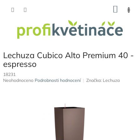
Přejít
NÁKU
na
obsah
KOŠÍK
Lechuza Cubico Alto Premium 40 -
espresso
18231
Průměrné
Neohodnoceno
Podrobnosti hodnocení
Značka:
Lechuza
hodnocení
produktu
je
0,0
z
5
hvězdiček.