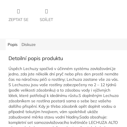
ZEPTAT SE
SDÍLET
Popis
Diskuze
Detailní popis produktu
Úspěch Lechuzy spočívá v účinném systému zavlažování.Je
jedno, zda jste několik dní pryč nebo přes den prostě nemáte
čas na náročnou péči o rostliny; Lechuza zastane vše za vás.
S Lechuzou jsou vaše rostliny zabezpečeny na 2 – 12 týdnů
(podle velikosti zásobníku) a to zásobou vody i výživných
látek, které potřebují k ideálnímu růstu.S doplněným Lechuza
zásobníkem se rostlina postará sama o sebe bez vašeho
dalšího přispění. Kdy je třeba zásobník opět doplnit vodou a
případně tekutým hnojivem, vám spolehlivě ukáže
zabudované měrka stavu vodní hladiny.Sada obsahuje:
kompletní set samozavlažovacího květináče LECHUZA ALTO