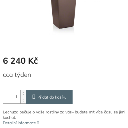
6 240 Kč
Měrná
cca týden
cena:
Přidat do košíku
Lechuza pečuje o vaše rostliny za vás– budete mít více času se jimi
kochat.
Detailní informace