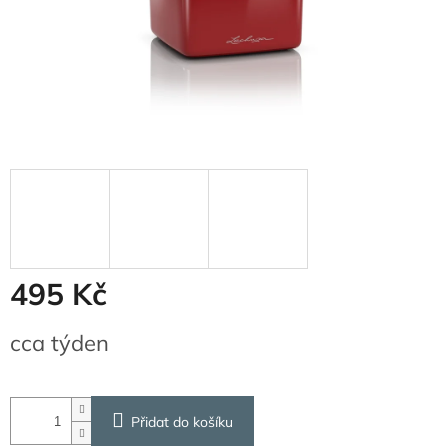
495 Kč
Měrná
cca týden
cena:
Přidat do košíku