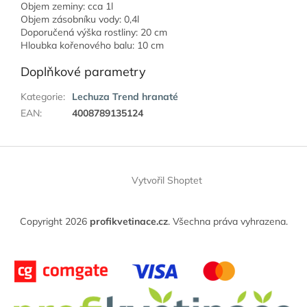
Objem zeminy: cca 1l
Objem zásobníku vody: 0,4l
Doporučená výška rostliny: 20 cm
Hloubka kořenového balu: 10 cm
Doplňkové parametry
Kategorie
:
Lechuza Trend hranaté
EAN
:
4008789135124
Z
á
Vytvořil Shoptet
p
a
t
Copyright 2026
profikvetinace.cz
. Všechna práva vyhrazena.
í