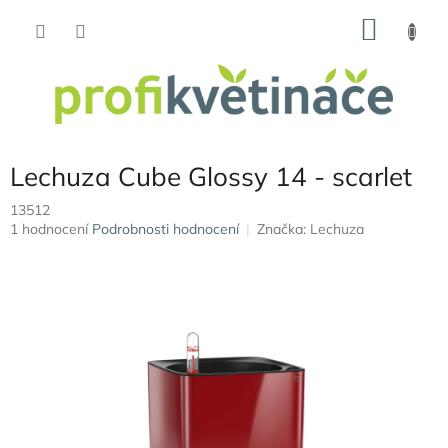
Přejít
NÁKU
na
obsah
KOŠÍK
Lechuza Cube Glossy 14 - scarlet
13512
Průměrné
1 hodnocení
Podrobnosti hodnocení
Značka:
Lechuza
hodnocení
produktu
je
3,0
z
5
hvězdiček.