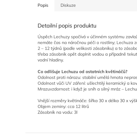
Popis
Diskuze
Detailní popis produktu
Úspěch Lechuzy spočívá v účinném systému zavlažov
nemáte čas na náročnou péči o rostliny; Lechuza z
2 – 12 týdnů (podle velikosti zásobníku) a to zásobo
třeba zásobník opět doplnit vodou a případně tek
vodní hladiny.
Co odlišuje Lechuzu od ostatních květináčů?
Odolnost proti nárazu: stabilní umělá hmota nepras
Odolnost vůči UV záření: ušlechtilý keramický a ko
Mrazuvzdornost: i když je sníh a silný mráz – Lech
Vnější rozměry květináče: šířka 30 x délka 30 x vý
Objem zeminy: cca 12 litrů
Zásobník na vodu: 3l
Z