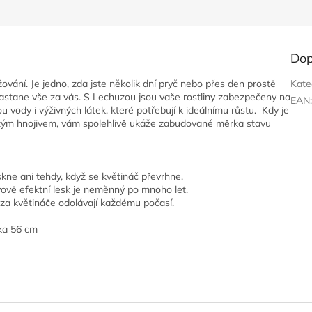
Dop
ání. Je jedno, zda jste několik dní pryč nebo přes den prostě
Kate
astane vše za vás. S Lechuzou jsou vaše rostliny zabezpečeny na
EAN
u vody i výživných látek, které potřebují k ideálnímu růstu. Kdy je
utým hnojivem, vám spolehlivě ukáže zabudované měrka stavu
kne ani tehdy, když se květináč převrhne.
vově efektní lesk je neměnný po mnoho let.
uza květináče odolávají každému počasí.
ška 56 cm