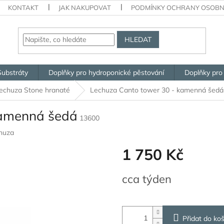
KONTAKT
JAK NAKUPOVAT
PODMÍNKY OCHRANY OSOBN
HLEDAT
Substráty
Doplňky pro hydroponické pěstování
Doplňky pro
echuza Stone hranaté
Lechuza Canto tower 30 - kamenná šedá
kamenná šedá
13600
huza
1 750 Kč
Měrná
cca týden
cena:
Přidat do koš