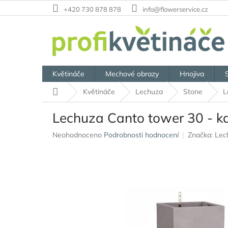
Přejít
+420 730 878 878
info@flowerservice.cz
na
obsah
Květináče
Mechové obrazy
Hnojiva
Domů
Květináče
Lechuza
Stone
L
Lechuza Canto tower 30 - 
Průměrné
Neohodnoceno
Podrobnosti hodnocení
Značka:
Lec
hodnocení
produktu
je
0,0
z
5
hvězdiček.