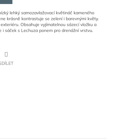
nízký lehký samozavlažovací květináč kameného
ne krásně kontrastuje se zelení i barevnými květy.
i exteriéru. Obsahuje vyjímatelnou sázecí vložku a
e i sáček s Lechuza ponem pro drenážní vrstvu.
SDÍLET