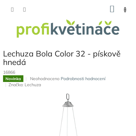
Přejít
NÁKU
na
obsah
KOŠÍK
Lechuza Bola Color 32 - pískově
hnedá
16866
Průměrné
Neohodnoceno
Podrobnosti hodnocení
Novinka
hodnocení
Značka:
Lechuza
produktu
je
0,0
z
5
hvězdiček.