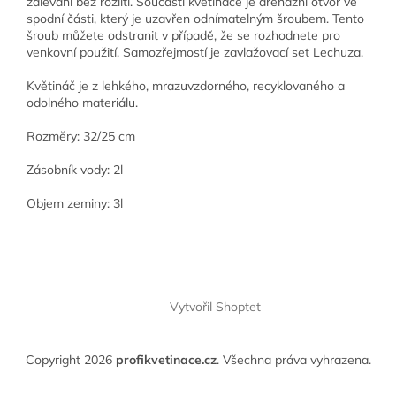
zalévání bez rozlití. Součástí květináče je drenážní otvor ve
spodní části, který je uzavřen odnímatelným šroubem. Tento
šroub můžete odstranit v případě, že se rozhodnete pro
venkovní použití. Samozřejmostí je zavlažovací set Lechuza.
Květináč je z lehkého, mrazuvzdorného, recyklovaného a
odolného materiálu.
Rozměry: 32/25 cm
Zásobník vody: 2l
Objem zeminy: 3l
Z
á
Vytvořil Shoptet
p
a
t
Copyright 2026
profikvetinace.cz
. Všechna práva vyhrazena.
í