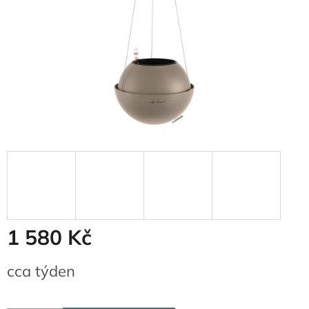
1 580 Kč
Měrná
cca týden
cena: