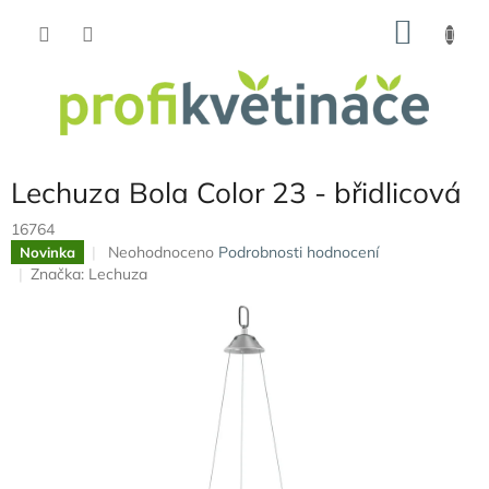
Přejít
NÁKU
na
obsah
KOŠÍK
Lechuza Bola Color 23 - břidlicová
16764
Průměrné
Neohodnoceno
Podrobnosti hodnocení
Novinka
hodnocení
Značka:
Lechuza
produktu
je
0,0
z
5
hvězdiček.