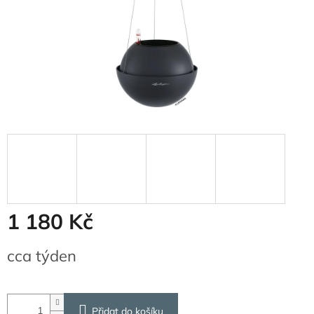
1 180 Kč
Měrná
cca týden
cena:
Přidat do košíku