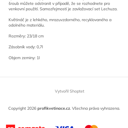
šroub můžete odstranit v případě, že se rozhodnete pro
venkovní použití. Samozřejmostí je zavlažovací set Lechuza.
Květináč je z lehkého, mrazuvzdorného, recyklovaného a
odolného materiálu.
Rozměry: 23/18 cm
Zásobník vody: 0,7l
Objem zeminy: 1l
Z
á
Vytvořil Shoptet
p
a
t
Copyright 2026
profikvetinace.cz
. Všechna práva vyhrazena.
í