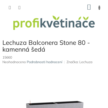
Přejít
NÁKU
na
obsah
KOŠÍK
Lechuza Balconera Stone 80 -
kamenná šedá
15660
Průměrné
Neohodnoceno
Podrobnosti hodnocení
Značka:
Lechuza
hodnocení
produktu
je
0,0
z
5
hvězdiček.