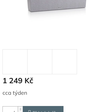
1 249 Kč
Měrná
cca týden
cena: