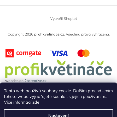
Z
á
Vytvořil Shoptet
p
a
t
Copyright 2026
profikvetinace.cz
. Všechna práva vyhrazena.
í
webdesign
2bcreative.cz
Projekt reg.číslo: 0380000850 byl financován evropskou unií.
Tento web používá soubory cookie. Dalším procházením
tohoto webu vyjadřujete souhlas s jejich používáním..
Více informací
zde
.
Nastavení