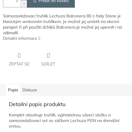
Přidat do košíku
Samozavlažovací truhlík Lechuza Balconera 80 z řady Stone je
klasickým venkovním truhlíkem. Je možné jej umístit na okenní
parapet či při použití držáků Balconera je možné jej upevnit i na
zábradlí.
Detailní informace
ZEPTAT SE
SDÍLET
Popis
Diskuze
Detailní popis produktu
Komplet obsahuje truhlík, vyjímatelnou sázecí vložku a
samozavlažovací set se sáčkem Lechuza PON na drenážní
vrstvu.