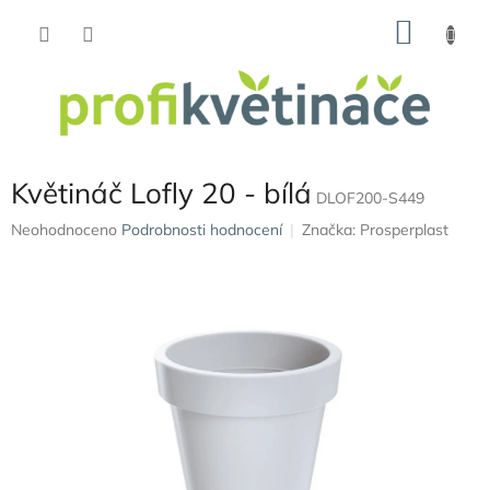
Přejít
NÁKU
na
obsah
KOŠÍK
Květináč Lofly 20 - bílá
DLOF200-S449
Průměrné
Neohodnoceno
Podrobnosti hodnocení
Značka:
Prosperplast
hodnocení
produktu
je
0,0
z
5
hvězdiček.