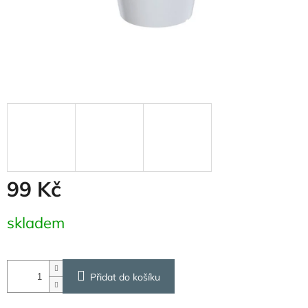
99 Kč
Měrná
skladem
cena:
Přidat do košíku