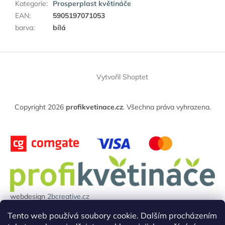
Kategorie
:
Prosperplast květináče
EAN
:
5905197071053
barva
:
bílá
Z
á
Vytvořil Shoptet
p
a
t
Copyright 2026
profikvetinace.cz
. Všechna práva vyhrazena.
í
webdesign
2bcreative.cz
Projekt reg.číslo: 0380000850 byl financován evropskou unií.
Tento web používá soubory cookie. Dalším procházením