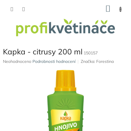
Přejít
NÁKU
na
obsah
KOŠÍK
Kapka - citrusy 200 ml
150157
Průměrné
Neohodnoceno
Podrobnosti hodnocení
Značka:
Forestina
hodnocení
produktu
je
0,0
z
5
hvězdiček.