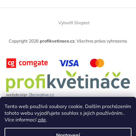
Z
á
Vytvořil Shoptet
p
a
t
Copyright 2026
profikvetinace.cz
. Všechna práva vyhrazena.
í
webdesign
2bcreative.cz
Projekt reg.číslo: 0380000850 byl financován evropskou unií.
Tento web používá soubory cookie. Dalším procházením
tohoto webu vyjadřujete souhlas s jejich používáním..
Více informací
zde
.
Nastavení