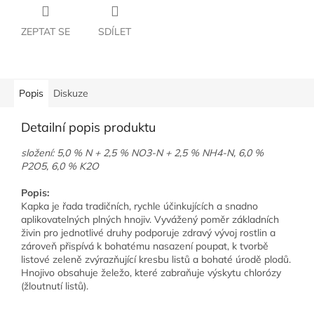
ZEPTAT SE
SDÍLET
Popis
Diskuze
Detailní popis produktu
složení: 5,0 % N + 2,5 % NO3-N + 2,5 % NH4-N, 6,0 %
P2O5, 6,0 % K2O
Popis:
Kapka je řada tradičních, rychle účinkujících a snadno
aplikovatelných plných hnojiv. Vyvážený poměr základních
živin pro jednotlivé druhy podporuje zdravý vývoj rostlin a
zároveň přispívá k bohatému nasazení poupat, k tvorbě
listové zeleně zvýrazňující kresbu listů a bohaté úrodě plodů.
Hnojivo obsahuje želežo, které zabraňuje výskytu chlorózy
(žloutnutí listů).