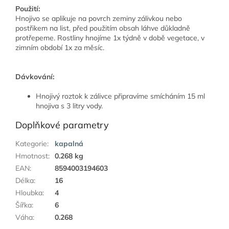
Použití:
Hnojivo se aplikuje na povrch zeminy zálivkou nebo
postřikem na list, před použitím obsah láhve důkladně
protřepeme. Rostliny hnojíme 1x týdně v době vegetace, v
zimním období 1x za měsíc.
Dávkování:
Hnojivý roztok k zálivce připravíme smícháním 15 ml
hnojiva s 3 litry vody.
Doplňkové parametry
Kategorie
:
kapalná
Hmotnost
:
0.268 kg
EAN
:
8594003194603
Délka
:
16
Hloubka
:
4
Šířka
:
6
Váha
:
0.268