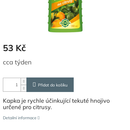
53 Kč
Měrná
cca týden
cena:
Přidat do košíku
Kapka je rychle účinkující tekuté hnojivo
určené pro citrusy.
Detailní informace